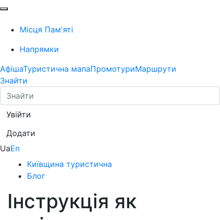
Місця Памʼяті
Напрямки
Афіша
Туристична мапа
Промотури
Маршрути
Знайти
Увійти
Додати
Ua
En
Київщина туристична
Блог
Інструкція як