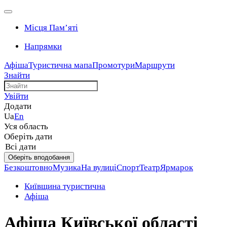
Місця Памʼяті
Напрямки
Афіша
Туристична мапа
Промотури
Маршрути
Знайти
Увійти
Додати
Ua
En
Уся область
Оберіть дати
Всі дати
Оберіть вподобання
Безкоштовно
Музика
На вулиці
Спорт
Театр
Ярмарок
Київщина туристична
Афіша
Афіша Київської області