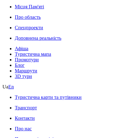
Місця Пам'яті
Про область
Спецпроекти
Доповнена реальність
Афіша
Туристична мапа
Промотури
Блог
Маршрути
3D тури
Ua
En
Туристична карти та путівники
Транспорт
Контакти
Про нас