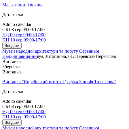
Магія глини і вогню
Дата та час
Add to calendar
СБ
08 сер
09:00-17:00
НД
09 сер
09:00-17:00
ПН
10 сер
09:00-17:00
Всі дати
Музей народної архітектури та побуту Середньої
Наддніпрянщини
вул. Літописна, 61, Переяслав
Переяслав
Виставка
Зберегти
Виставка
Виставка "Єврейський штетл. Графіка Зіновія Толкачова"
Дата та час
Add to calendar
СБ
08 сер
09:00-17:00
НД
09 сер
09:00-17:00
ПН
10 сер
09:00-17:00
Всі дати
Музей народної архітектури та побуту Середньої