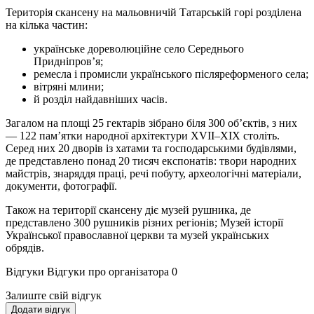
Територія скансену на мальовничій Татарській горі розділена
на кілька частин:
українське дореволюційне село Середнього
Придніпров’я;
ремесла і промисли українського післяреформеного села;
вітряні млини;
й розділ найдавніших часів.
Загалом на площі 25 гектарів зібрано біля 300 об’єктів, з них
— 122 пам’ятки народної архітектури XVII–XIX століть.
Серед них 20 дворів із хатами та господарськими будівлями,
де представлено понад 20 тисяч експонатів: твори народних
майстрів, знаряддя праці, речі побуту, археологічні матеріали,
документи, фотографії.
Також на території скансену діє музей рушника, де
представлено 300 рушників різних регіонів; Музей історії
Української православної церкви та музей українських
обрядів.
Відгуки
Відгуки про організатора
0
Залиште свій відгук
Додати відгук