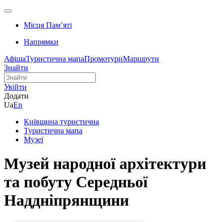
Місця Памʼяті
Напрямки
Афіша
Туристична мапа
Промотури
Маршрути
Знайти
Увійти
Додати
Ua
En
Київщина туристична
Туристична мапа
Музеї
Музей народної архітектури
та побуту Середньої
Наддніпрянщини