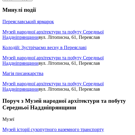
Минулі події
Переяславський ярмарок
Музей народної архітектури та побуту Середньої
Наддніпрянщини
вул. Літописна, 61, Переяслав
Колодій: Зустрічаємо весну в Переяславі
Музей народної архітектури та побуту Середньої
Наддніпрянщини
вул. Літописна, 61, Переяслав
Магія писанкарства
Музей народної архітектури та побуту Середньої
Наддніпрянщини
вул. Літописна, 61, Переяслав
Поруч з Музей народної архітектури та побуту
Середньої Наддніпрянщини
Музеї
Музей історії сухопутного наземного транспорту