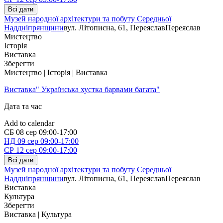
Всі дати
Музей народної архітектури та побуту Середньої
Наддніпрянщини
вул. Літописна, 61, Переяслав
Переяслав
Мистецтво
Історія
Виставка
Зберегти
Мистецтво | Історія | Виставка
Виставка" Українська хустка барвами багата"
Дата та час
Add to calendar
СБ
08 сер
09:00-17:00
НД
09 сер
09:00-17:00
СР
12 сер
09:00-17:00
Всі дати
Музей народної архітектури та побуту Середньої
Наддніпрянщини
вул. Літописна, 61, Переяслав
Переяслав
Виставка
Культура
Зберегти
Виставка | Культура