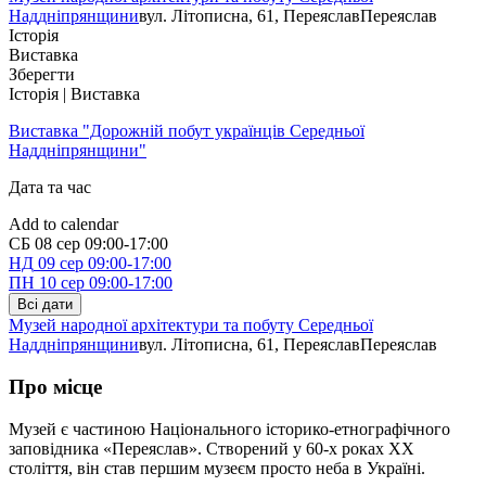
Наддніпрянщини
вул. Літописна, 61, Переяслав
Переяслав
Історія
Виставка
Зберегти
Історія | Виставка
Виставка "Дорожній побут українців Середньої
Наддніпрянщини"
Дата та час
Add to calendar
СБ
08 сер
09:00-17:00
НД
09 сер
09:00-17:00
ПН
10 сер
09:00-17:00
Всі дати
Музей народної архітектури та побуту Середньої
Наддніпрянщини
вул. Літописна, 61, Переяслав
Переяслав
Про місце
Музей є частиною Національного історико-етнографічного
заповідника «Переяслав». Створений у 60-х роках ХХ
століття, він став першим музеєм просто неба в Україні.