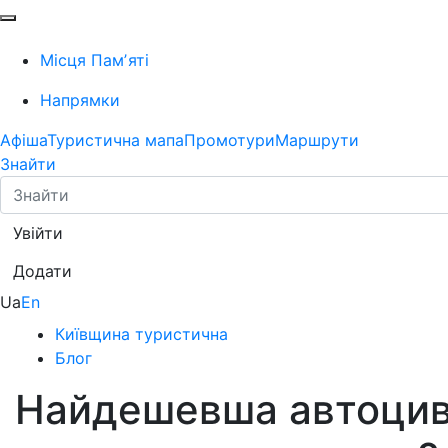
Місця Памʼяті
Напрямки
Афіша
Туристична мапа
Промотури
Маршрути
Знайти
Увійти
Додати
Ua
En
Київщина туристична
Блог
Найдешевша автоцивіл