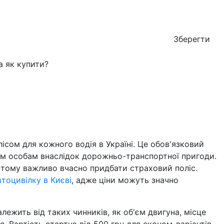
Зберегти
ісом для кожного водія в Україні. Це обов'язковий
тім особам внаслідок дорожньо-транспортної пригоди.
 тому важливо вчасно придбати страховий поліс.
втоцивілку в Києві
, адже ціни можуть значно
алежить від таких чинників, як об'єм двигуна, місце
я. Вартість стартує від 500 грн для економ-варіантів,