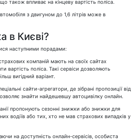
що також впливає на кінцеву вартість поліса.
томобіля з двигуном до 1,6 літрів може в
а в Києві?
тися наступними порадами:
страхових компаній мають на своїх сайтах
и вартість поліса. Такі сервіси дозволяють
ільш вигідний варіант.
еціальні сайти-агрегатори, де зібрані пропозиції від
 дозволяє знайти найдешевшу автоцивілку онлайн.
панії пропонують сезонні знижки або знижки для
ених водіїв або тих, хто не мав страхових випадків у
аючи на доступність онлайн-сервісів, особиста