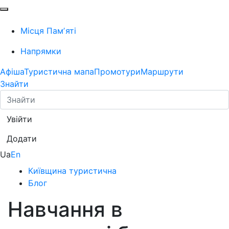
Місця Памʼяті
Напрямки
Афіша
Туристична мапа
Промотури
Маршрути
Знайти
Увійти
Додати
Ua
En
Київщина туристична
Блог
Навчання в