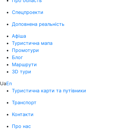
Про область
Спецпроекти
Доповнена реальність
Афіша
Туристична мапа
Промотури
Блог
Маршрути
3D тури
Ua
En
Туристична карти та путівники
Транспорт
Контакти
Про нас