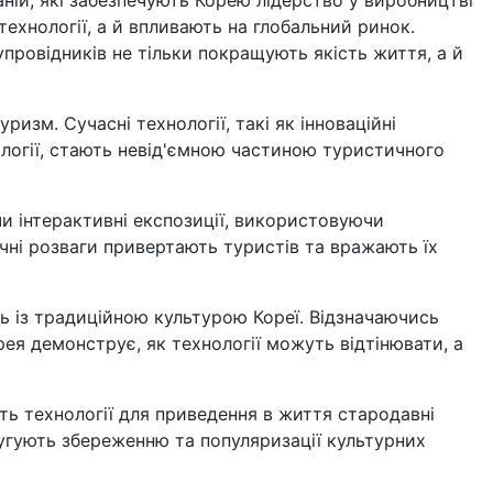
технології, а й впливають на глобальний ринок.
упровідників не тільки покращують якість життя, а й
ризм. Сучасні технології, такі як інноваційні
логії, стають невід'ємною частиною туристичного
чи інтерактивні експозиції, використовуючи
гічні розваги привертають туристів та вражають їх
ть із традиційною культурою Кореї. Відзначаючись
ея демонструє, як технології можуть відтінювати, а
ють технології для приведення в життя стародавні
слугують збереженню та популяризації культурних