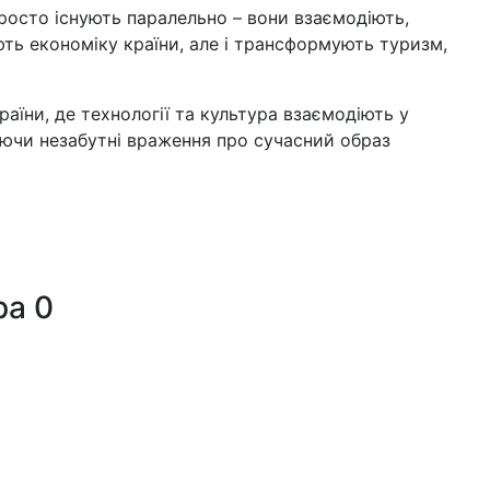
просто існують паралельно – вони взаємодіють,
ють економіку країни, але і трансформують туризм,
аїни, де технології та культура взаємодіють у
аючи незабутні враження про сучасний образ
ра
0