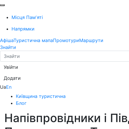
Місця Памʼяті
Напрямки
Афіша
Туристична мапа
Промотури
Маршрути
Знайти
Увійти
Додати
Ua
En
Київщина туристична
Блог
Напівпровідники і Пі