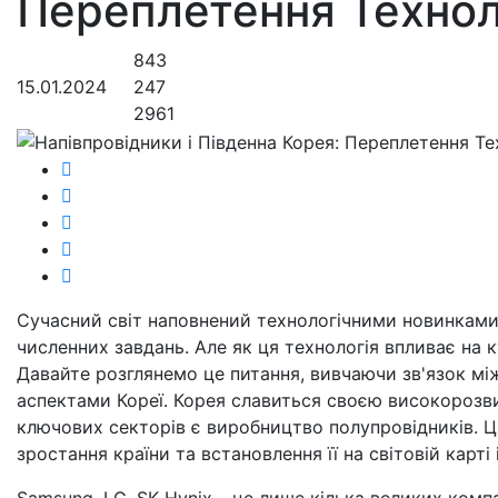
Переплетення Технол
843
15.01.2024
247
2961
Сучасний світ наповнений технологічними новинками,
численних завдань. Але як ця технологія впливає на к
Давайте розглянемо це питання, вивчаючи зв'язок м
аспектами Кореї. Корея славиться своєю високорозви
ключових секторів є виробництво полупровідників. Ц
зростання країни та встановлення її на світовій карті 
Samsung, LG, SK Hynix – це лише кілька великих комп