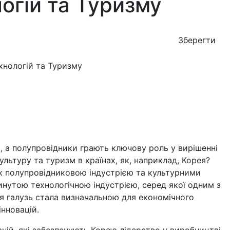
огій та Туризму
Зберегти
 а полупровідники грають ключову роль у вирішенні
ультуру та туризм в країнах, як, наприклад, Корея?
іж полупровідниковою індустрією та культурними
нутою технологічною індустрією, серед якої одним з
я галузь стала визначальною для економічного
інновацій.
аній, які забезпечують Корею лідерство у виробництві