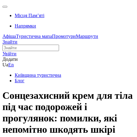
Місця Памʼяті
Напрямки
Афіша
Туристична мапа
Промотури
Маршрути
Знайти
Увійти
Додати
Ua
En
Київщина туристична
Блог
Сонцезахисний крем для тіла
під час подорожей і
прогулянок: помилки, які
непомітно шкодять шкірі