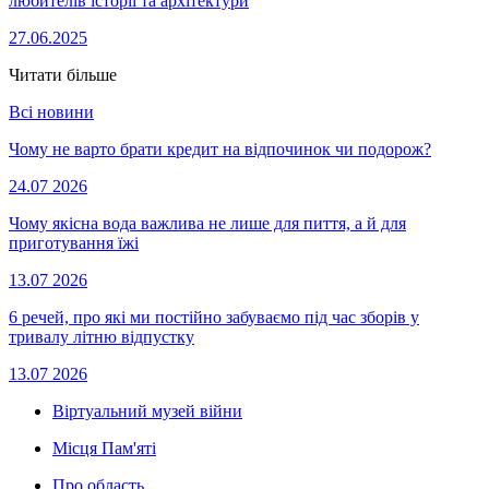
любителів історії та архітектури
27.06.2025
Читати більше
Всі новини
Чому не варто брати кредит на відпочинок чи подорож?
24.07
2026
Чому якісна вода важлива не лише для пиття, а й для
приготування їжі
13.07
2026
6 речей, про які ми постійно забуваємо під час зборів у
тривалу літню відпустку
13.07
2026
Віртуальний музей війни
Місця Пам'яті
Про область