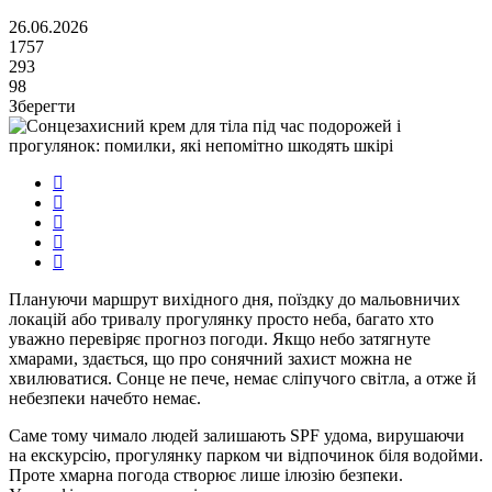
26.06.2026
1757
293
98
Зберегти
Плануючи маршрут вихідного дня, поїздку до мальовничих
локацій або тривалу прогулянку просто неба, багато хто
уважно перевіряє прогноз погоди. Якщо небо затягнуте
хмарами, здається, що про сонячний захист можна не
хвилюватися. Сонце не пече, немає сліпучого світла, а отже й
небезпеки начебто немає.
Саме тому чимало людей залишають SPF удома, вирушаючи
на екскурсію, прогулянку парком чи відпочинок біля водойми.
Проте хмарна погода створює лише ілюзію безпеки.