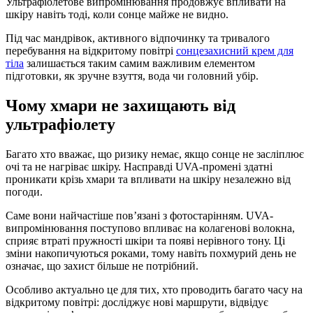
Ультрафіолетове випромінювання продовжує впливати на
шкіру навіть тоді, коли сонце майже не видно.
Під час мандрівок, активного відпочинку та тривалого
перебування на відкритому повітрі
сонцезахисний крем для
тіла
залишається таким самим важливим елементом
підготовки, як зручне взуття, вода чи головний убір.
Чому хмари не захищають від
ультрафіолету
Багато хто вважає, що ризику немає, якщо сонце не засліплює
очі та не нагріває шкіру. Насправді UVA-промені здатні
проникати крізь хмари та впливати на шкіру незалежно від
погоди.
Саме вони найчастіше пов’язані з фотостарінням. UVA-
випромінювання поступово впливає на колагенові волокна,
сприяє втраті пружності шкіри та появі нерівного тону. Ці
зміни накопичуються роками, тому навіть похмурий день не
означає, що захист більше не потрібний.
Особливо актуально це для тих, хто проводить багато часу на
відкритому повітрі: досліджує нові маршрути, відвідує