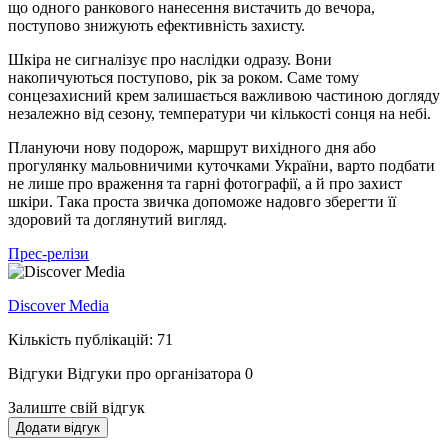
що одного ранкового нанесення вистачить до вечора,
поступово знижують ефективність захисту.
Шкіра не сигналізує про наслідки одразу. Вони
накопичуються поступово, рік за роком. Саме тому
сонцезахисний крем залишається важливою частиною догляду
незалежно від сезону, температури чи кількості сонця на небі.
Плануючи нову подорож, маршрут вихідного дня або
прогулянку мальовничими куточками України, варто подбати
не лише про враження та гарні фотографії, а й про захист
шкіри. Така проста звичка допоможе надовго зберегти її
здоровий та доглянутий вигляд.
Прес-релізи
Discover Media
Кількість публікацій: 71
Відгуки
Відгуки про організатора
0
Залиште свій відгук
Додати відгук