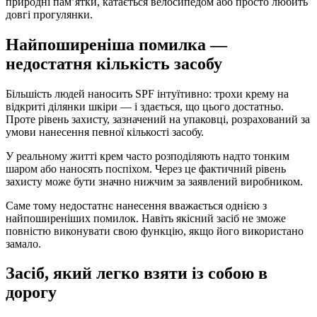
природні пам’ятки, катається велосипедом або просто любить
довгі прогулянки.
Найпоширеніша помилка —
недостатня кількість засобу
Більшість людей наносить SPF інтуїтивно: трохи крему на
відкриті ділянки шкіри — і здається, що цього достатньо.
Проте рівень захисту, зазначений на упаковці, розрахований за
умови нанесення певної кількості засобу.
У реальному житті крем часто розподіляють надто тонким
шаром або наносять поспіхом. Через це фактичний рівень
захисту може бути значно нижчим за заявлений виробником.
Саме тому недостатнє нанесення вважається однією з
найпоширеніших помилок. Навіть якісний засіб не зможе
повністю виконувати свою функцію, якщо його використано
замало.
Засіб, який легко взяти із собою в
дорогу