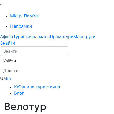
Місця Памʼяті
Напрямки
Афіша
Туристична мапа
Промотури
Маршрути
Знайти
Увійти
Додати
Ua
En
Київщина туристична
Блог
Велотур