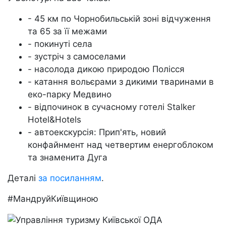
- 45 км по Чорнобильській зоні відчуження
та 65 за її межами
- покинуті села
- зустріч з самоселами
- насолода дикою природою Полісся
- катання вольєрами з дикими тваринами в
еко-парку Медвино
- відпочинок в сучасному готелі Stalker
Hotel&Hotels
- автоекскурсія: Прип'ять, новий
конфайнмент над четвертим енергоблоком
та знаменита Дуга
Деталі
за посиланням
.
#МандруйКиївщиною