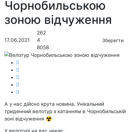
Чорнобильською
зоною відчуження
262
17.06.2021
4
Зберегти
8058
А у нас дійсно крута новина. Унікальний
триденний велотур з катанням в Чорнобильській
зоні відчуження ☢️
У велотурі на вас чекає: