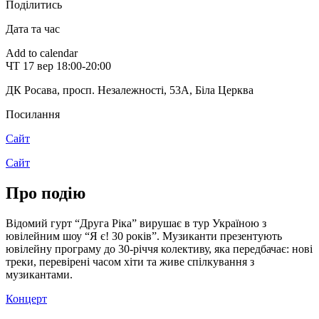
Поділитись
Дата та час
Add to calendar
ЧТ
17 вер
18:00-20:00
ДК Росава, просп. Незалежності, 53А
,
Біла Церква
Посилання
Сайт
Сайт
Про подію
Відомий гурт “Друга Ріка” вирушає в тур Україною з
ювілейним шоу “Я є! 30 років”. Музиканти презентують
ювілейну програму до 30-річчя колективу, яка передбачає: нові
треки, перевірені часом хіти та живе спілкування з
музикантами.
Концерт