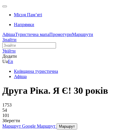
Місця Памʼяті
Напрямки
Афіша
Туристична мапа
Промотури
Маршрути
Знайти
Увійти
Додати
Ua
En
Київщина туристична
Афіша
Друга Ріка. Я Є! 30 років
1753
54
101
Зберегти
Маршрут Google
Маршрут
Маршрут