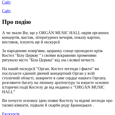
Сайт
Сайт
Про подію
А чи знали Ви, що у ORGÁN MUSIC HALL окрім органних
концертів, вистав, літературних вечорів, показу картин,
виставок, існують ще й екскурсії
За народними повір'ями, щоранку сонце проходило крізь
Костел "Білу Церкву " і своїми яскравими променями
рятувало місто "Біла Церква" від зла і всякої нечисті.
На нашій екскурсії "Орган, Костел легенди і факти" ви
послухаєте єдиний діючий концертний Орган у всій
столичній області, зазирнете в саме сердце нашого Органу,
розглянете багату на ліпнину архітектуру та взнаєте основні
історичні події Костелу де від недавно є “ORGÁN MUSIC
HALL”
Ви почуєте основну ідею появи Костелу та відомі легенди про
таємні кімнати, підвали й скарби роду Браницьких .
Екскурсія