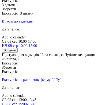
Екскурсія
З дітьми
Зберегти
Екскурсія | З дітьми
В гості до ведмедів
Дата та час
Add to calendar
СБ
08 сер
10:00-17:00
НД
09 сер
10:00-17:00
Всі дати
Притулок для ведмедів "Біла скеля", с. Чубинське, вулиця
Липнева, 1
,
Екскурсія
Зберегти
Екскурсія
Екскурсія на равликову ферму "Jiffy"
Дата та час
Add to calendar
СБ
08 сер
13:00-13:45
СБ
08 сер
15:00-15:45