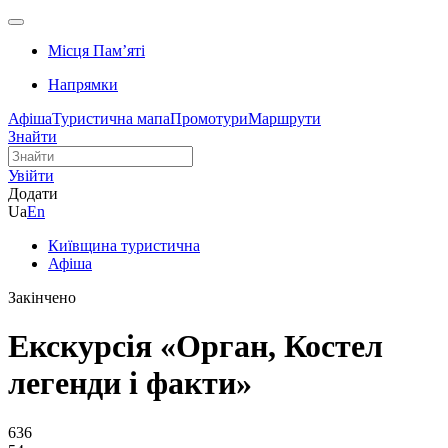
Місця Памʼяті
Напрямки
Афіша
Туристична мапа
Промотури
Маршрути
Знайти
Увійти
Додати
Ua
En
Київщина туристична
Афіша
Закінчено
Екскурсія «Орган, Костел
легенди і факти»
636