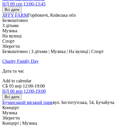
НД
09 сер
13:00-13:45
Всі дати
JIFFY FARM
Горбовичі, Київська обл
Безкоштовно
З дітьми
Музика
На вулиці
Спорт
Зберегти
Безкоштовно | З дітьми | Музика | На вулиці | Спорт
Charity Family Day
Дата та час
Add to calendar
СБ
05 вер
12:00-19:00
НД
06 вер
12:00-19:00
Всі дати
Бучанський міський парк
вул. Інститутська, 54, Буча
Буча
Концерт
Музика
Зберегти
Концерт | Музика