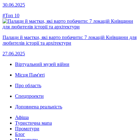
30.06.2025
#Топ 10
Палаци й маєтки, які варто побачити: 7 локацій Київщини для
любителів історії та архітектури
27.06.2025
Віртуальний музей війни
Місця Пам'яті
Про область
Спецпроекти
Доповнена реальність
Афіша
Туристична мапа
Промотури
Блог
Маршрути