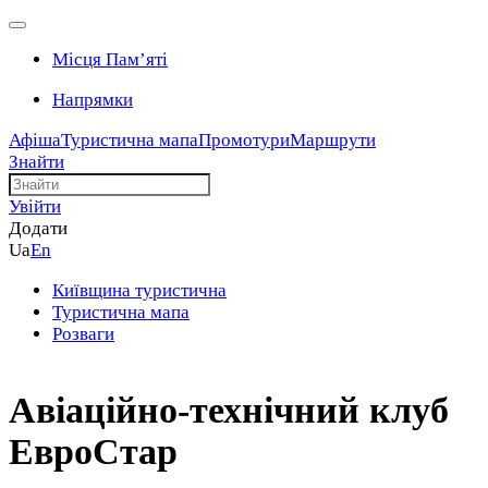
Місця Памʼяті
Напрямки
Афіша
Туристична мапа
Промотури
Маршрути
Знайти
Увійти
Додати
Ua
En
Київщина туристична
Туристична мапа
Розваги
Авіаційно-технічний клуб
ЕвроСтар