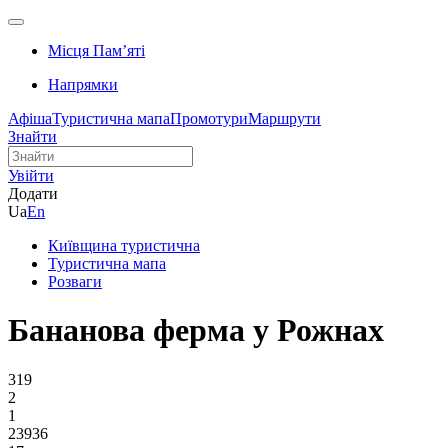
Місця Памʼяті
Напрямки
Афіша
Туристична мапа
Промотури
Маршрути
Знайти
Увійти
Додати
Ua
En
Київщина туристична
Туристична мапа
Розваги
Бананова ферма у Рожнах
319
2
1
23936