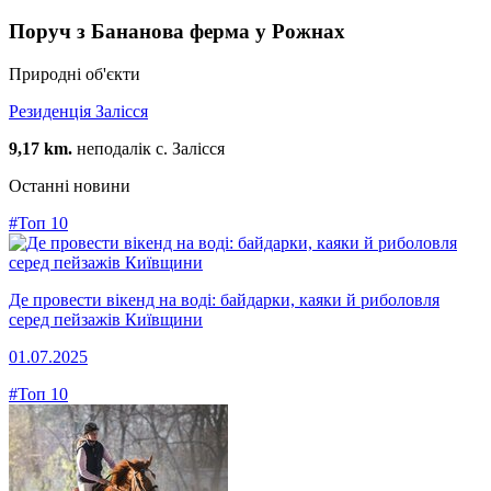
Поруч з Бананова ферма у Рожнах
Природні об'єкти
Резиденція Залісся
9,17 km.
неподалік с. Залісся
Останні новини
#Топ 10
Де провести вікенд на воді: байдарки, каяки й риболовля
серед пейзажів Київщини
01.07.2025
#Топ 10