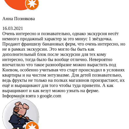
Анна Познякова
16.03.2021
Очень интересно и познавательно, однако экскурсия несёт
немного продажный характер за это минус 1 звёздочка.
Продают франшизу банановых ферм, что очень интересно, но
не в рамках экскурсии. Это могло бы быть как
дополнительный блок после экскурсии для тех кому
интересно, тогда было бы вообще отлично. Невероятно
впечатлило что такое разнообразие можно вырастить под
Киевом, особенно учитывая что старт происходил в условиях
квартиры и на чистом энтузиазме. Для детей познавательно,
ведь фрукты не только на полках магазинов произрастают, их
ещё и выращивают для того чтобы туда привезти. А как
выращивают и как везут можно узнать на ферме.
Інформація взята з google.com