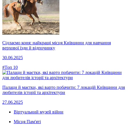
Сідлаємо коня: найкращі місця Київщини для навчання
верхової їзди й відпочинку
30.06.2025
#Топ 10
Палаци й маєтки, які варто побачити: 7 локацій Київщини для
любителів історії та архітектури
27.06.2025
Віртуальний музей війни
Місця Пам'яті