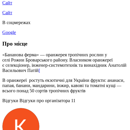
Сайт
Сайт
В соцмережах
Google
Про місце
«Бананова ферма» — оранжерея тропічних рослин у
селі Рожни Броварського району. Власником оранжереї
є селекціонер, інженер-системотехнік та винахідник Анатолій
Васильович Патій
[
В оранжереї ростуть екзотичні для України фрукти: ананаси,
папая, банани, мандарини, інжир, кавові та томатні кущі —
всього понад 50 сортів тропічних фруктів
Відгуки
Відгуки про організатора
11