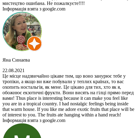
мистецтво ошибана. Не пожалкуєте!!!!
Інформація взята з google.com
Яна Синаева
22.08.2021
Це місце надзвичайно цікаве тим, що воно занурює тебе у
тропіки, а якщо ви вже побували у теплих країнах, то вас
охопить ностальгія, як мене. Це цікаво для тих, хто як я,
обожнює екзотичні фрукти. Вони висять на гілці прямо перед
вами! Thus place is interesting because it can make you feel like
you are in a tropical country. I had nostalgic feelings being inside
that warm house. If you like me adore exotic fruits that place will be
of interest to you. The fruits ate hanging within a hand reach!
Інформація взята з google.com