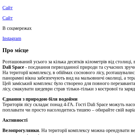
Сайт
Сайт
В соцмережах
Instagram
Про місце
Розташований усього за кілька десятків кілометрів від столиці,
Dali Space
- поєднання первозданної природи та сучасних зруч
На території комплексу, в обіймах соснового лісу, розташувал
панорамні вікна забезпечують вид на мальовничі околиці, а тер
Цей заміський комплекс було створено для повного перезавант
лісу, смакувати шедеври страв тільки-тільки з кострової та зар
Єднання з природою біля водойми
Територія лісу складає понад 4-ГА. Гості Dali Space можуть на
поплавати чи просто насолодитись тишею – обирайте свій варіа
Активності
Велопрогулянки
. На території комплексу можна орендувати 