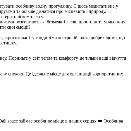
аштувати особливу водну прогулянку. Є щось медитативне у
рузями та більше дізнатися про місцевість і природу.
 території комплексу.
и ногами розгортаються безмежні лісові простори та мальовничі
ти свої емоції?
приготовані у тандирі чи костровій, адже добре відомо, що
затишку.
су. Пориньте у світ тепла та комфорту, де тільки ваші відчуття
еру спокою. Це ідеальне місце для організації корпоративних
 Dali space займає особливе місце в наших серцях ❤️ Особлива