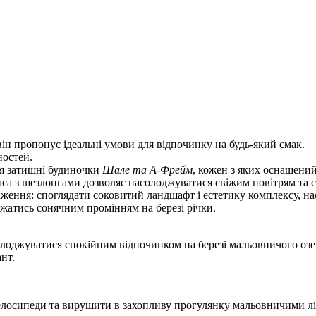
 він пропонує ідеальні умови для відпочинку на будь-який смак.
ностей.
ися затишні будиночки
Шале та А-Фрейм
, кожен з яких оснащени
аса з шезлонгами дозволяє насолоджуватися свіжим повітрям та с
аження: споглядати соковитий ландшафт і естетику комплексу, 
яджатись сонячним промінням на березі річки.
солоджуватися спокійним відпочинком на березі мальовничого озер
нт.
велосипеди та вирушити в захопливу прогулянку мальовничими л