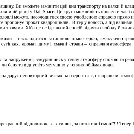
 машину. Ви зможете замінити цей вид транспорту на каяки й вл
ничій річці у Dali Space. Це крута можливість провести час із д
риболовлі можуть насолодитися своєю улюбленою справою прямо на
pace пропонує прокат квадроциклів. Вітер у волоссі, а під вашим
 травами. Хіба це не ідеальний спосіб відчути свободу й оживи
ькими і насолодитися затишною атмосферою, смакуючи страви, 
у сутінках, аромат диму і смачні страви – справжня атмосфера 
рес та напруження, занурившись у теплу атмосферу спокою та релак
 чи баня та відпустіть метушню у теплих обіймах води.
она дарує неповторний вигляд на озеро та ліс, створюючи атмосф
прекрасний відпочинок, за затишок, за позитивні емоції!!! Тепер