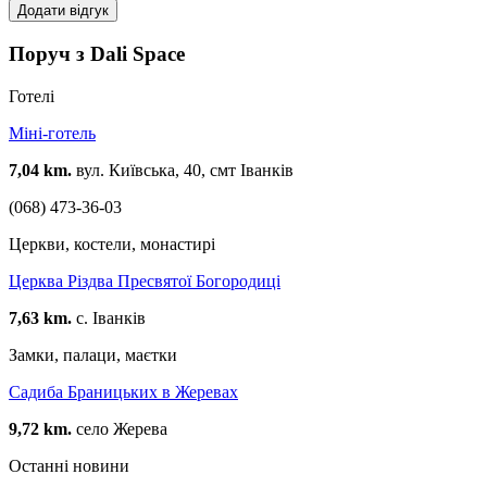
Додати відгук
Поруч з Dali Space
Готелі
Міні-готель
7,04 km.
вул. Київська, 40, смт Іванків
(068) 473-36-03
Церкви, костели, монастирі
Церква Різдва Пресвятої Богородиці
7,63 km.
с. Іванків
Замки, палаци, маєтки
Садиба Браницьких в Жеревах
9,72 km.
село Жерева
Останні новини