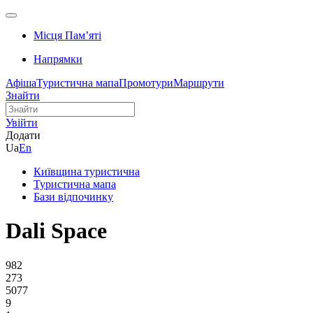
Місця Памʼяті
Напрямки
Афіша
Туристична мапа
Промотури
Маршрути
Знайти
Увійти
Додати
Ua
En
Київщина туристична
Туристична мапа
Бази відпочинку
Dali Space
982
273
5077
9