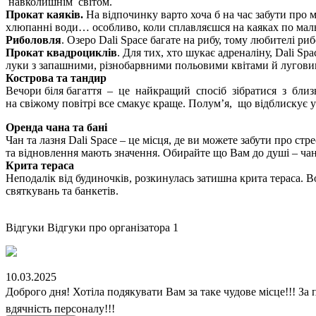
навколишнім світом.
Прокат каяків.
На відпочинку варто хоча б на час забути про
хлюпанні води… особливо, коли сплавляєшся на каяках по мальов
Риболовля
. Озеро Dali Space багате на рибу, тому любителі 
Прокат квадроциклів
. Для тих, хто шукає адреналіну, Dali S
луки з запашними, різнобарвними польовими квітами й луговими
Кострова та тандир
Вечори біля багаття – це найкращий спосіб зібратися з близ
на свіжому повітрі все смакує краще. Полум’я, що відблискує 
Оренда чана та бані
Чан та лазня Dali Space – це місця, де ви можете забути про ст
та відновлення мають значення. Обирайте що Вам до душі – чан
Крита тераса
Неподалік від будиночків, розкинулась затишна крита тераса. В
святкувань та банкетів.
Відгуки
Відгуки про організатора
1
10.03.2025
Доброго дня! Хотіла подякувати Вам за таке чудове місце!!! За 
вдячність персоналу!!!