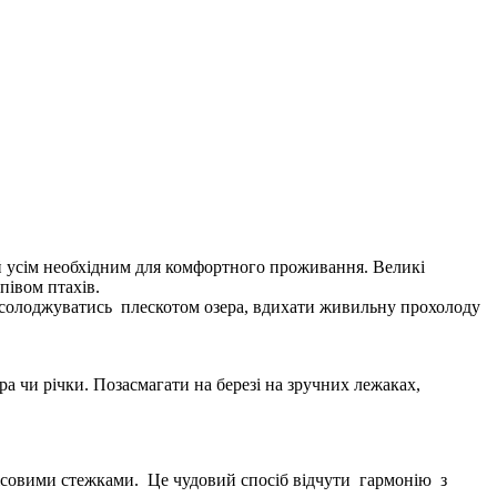
й усім необхідним для комфортного проживання. Великі
півом птахів.
насолоджуватись плескотом озера, вдихати живильну прохолоду
а чи річки. Позасмагати на березі на зручних лежаках,
ісовими стежками. Це чудовий спосіб відчути гармонію з