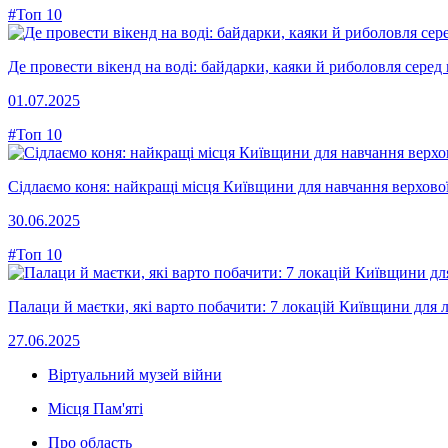
#Топ 10
Де провести вікенд на воді: байдарки, каяки й риболовля сере
01.07.2025
#Топ 10
Сідлаємо коня: найкращі місця Київщини для навчання верхової
30.06.2025
#Топ 10
Палаци й маєтки, які варто побачити: 7 локацій Київщини для л
27.06.2025
Віртуальний музей війни
Місця Пам'яті
Про область