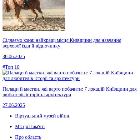
Сідлаємо коня: найкращі місця Київщини для навчання
верхової їзди й відпочинку
30.06.2025
#Топ 10
Палаци й маєтки, які варто побачити: 7 локацій Київщини для
любителів історії та архітектури
27.06.2025
Віртуальний музей війни
Місця Пам'яті
Про область