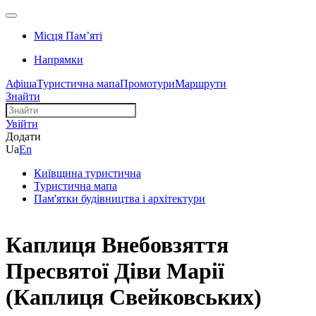
Місця Памʼяті
Напрямки
Афіша
Туристична мапа
Промотури
Маршрути
Знайти
Увійти
Додати
Ua
En
Київщина туристична
Туристична мапа
Пам'ятки будівництва і архітектури
Каплиця Внебовзяття
Пресвятої Діви Марії
(Каплиця Свейковських)