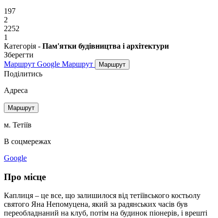
197
2
2252
1
Категорія -
Пам'ятки будівництва і архітектури
Зберегти
Маршрут Google
Маршрут
Маршрут
Поділитись
Адреса
Маршрут
м. Тетіїв
В соцмережах
Google
Про місце
Каплиця – це все, що залишилося від тетіївського костьолу
святого Яна Непомуцена, який за радянських часів був
переобладнаний на клуб, потім на будинок піонерів, і врешті