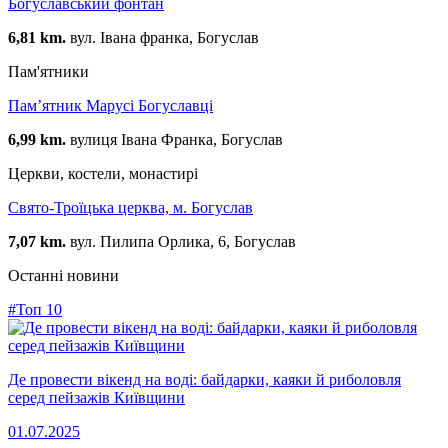
Богуславський фонтан
6,81 km.
вул. Івана франка, Богуслав
Пам'ятники
Пам’ятник Марусі Богуславці
6,99 km.
вулиця Івана Франка, Богуслав
Церкви, костели, монастирі
Свято-Троїцька церква, м. Богуслав
7,07 km.
вул. Пилипа Орлика, 6, Богуслав
Останні новини
#Топ 10
Де провести вікенд на воді: байдарки, каяки й риболовля
серед пейзажів Київщини
01.07.2025