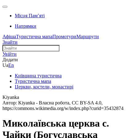
Місця Памʼяті
Напрямки
Афіша
Туристична мапа
Промотури
Маршрути
Знайти
Увійти
Додати
Ua
En
Київщина туристична
Туристична мапа
Церкви, костели, монастирі
Kiyanka
Автор: Kiyanka - Власна робота, CC BY-SA 4.0,
https://commons.wikimedia.org/w/index.php?curid=35432874
Миколаївська церква с.
Чайки (Богуславська