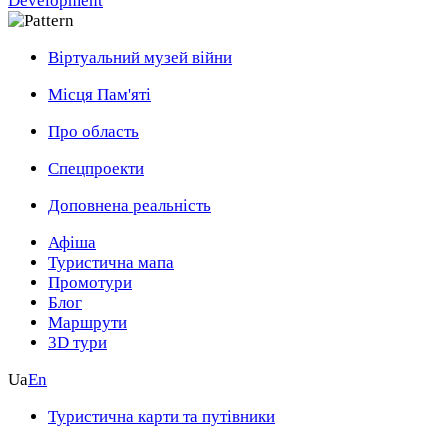
Development
Віртуальний музей війни
Місця Пам'яті
Про область
Спецпроекти
Доповнена реальність
Афіша
Туристична мапа
Промотури
Блог
Маршрути
3D тури
Ua
En
Туристична карти та путівники