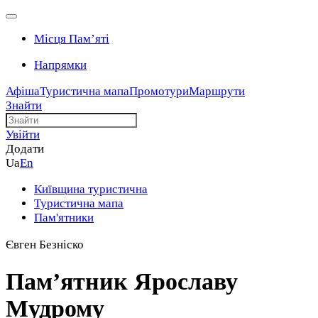
Місця Памʼяті
Напрямки
Афіша
Туристична мапа
Промотури
Маршрути
Знайти
Увійти
Додати
Ua
En
Київщина туристична
Туристична мапа
Пам'ятники
Євген Безніско
Пам’ятник Ярославу
Мудрому