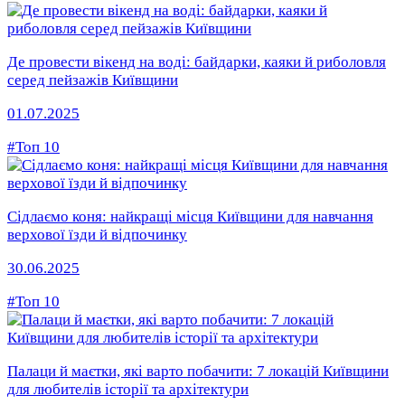
Де провести вікенд на воді: байдарки, каяки й риболовля
серед пейзажів Київщини
01.07.2025
#Топ 10
Сідлаємо коня: найкращі місця Київщини для навчання
верхової їзди й відпочинку
30.06.2025
#Топ 10
Палаци й маєтки, які варто побачити: 7 локацій Київщини
для любителів історії та архітектури