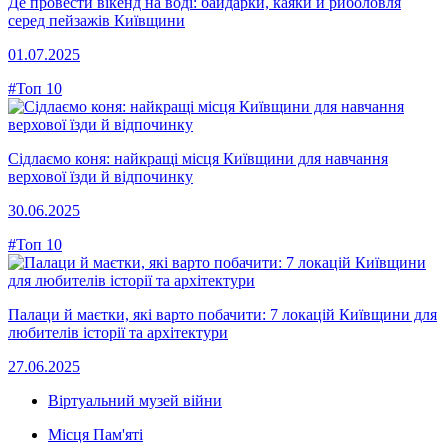
Де провести вікенд на воді: байдарки, каяки й риболовля
серед пейзажів Київщини
01.07.2025
#Топ 10
Сідлаємо коня: найкращі місця Київщини для навчання
верхової їзди й відпочинку
30.06.2025
#Топ 10
Палаци й маєтки, які варто побачити: 7 локацій Київщини для
любителів історії та архітектури
27.06.2025
Віртуальний музей війни
Місця Пам'яті