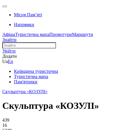
Місця Памʼяті
Напрямки
Афіша
Туристична мапа
Промотури
Маршрути
Знайти
Увійти
Додати
Ua
En
Київщина туристична
Туристична мапа
Пам'ятники
Скульптура «КОЗУЛІ»
Скульптура «КОЗУЛІ»
439
16