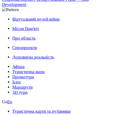
Development
Віртуальний музей війни
Місця Пам'яті
Про область
Спецпроекти
Доповнена реальність
Афіша
Туристична мапа
Промотури
Блог
Маршрути
3D тури
Ua
En
Туристична карти та путівники