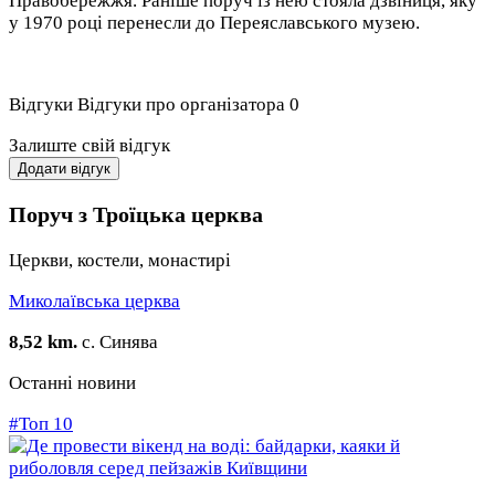
Правобережжя. Раніше поруч із нею стояла дзвіниця, яку
у 1970 році перенесли до Переяславського музею.
Відгуки
Відгуки про організатора
0
Залиште свій відгук
Додати відгук
Поруч з Троїцька церква
Церкви, костели, монастирі
Миколаївська церква
8,52 km.
с. Синява
Останні новини
#Топ 10