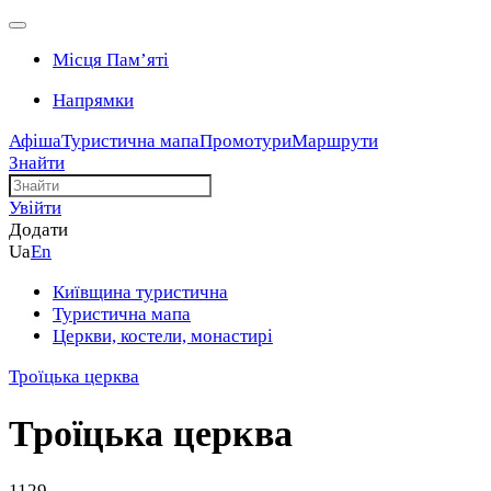
Місця Памʼяті
Напрямки
Афіша
Туристична мапа
Промотури
Маршрути
Знайти
Увійти
Додати
Ua
En
Київщина туристична
Туристична мапа
Церкви, костели, монастирі
Троїцька церква
Троїцька церква
1129