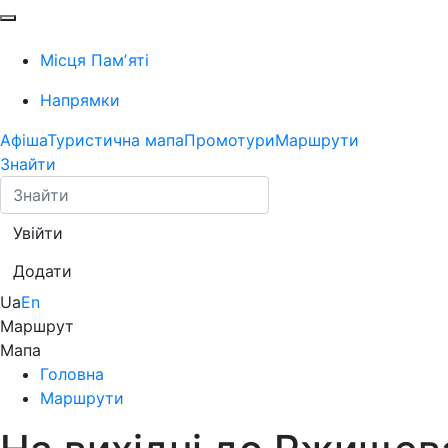
Місця Памʼяті
Напрямки
Афіша
Туристична мапа
Промотури
Маршрути
Знайти
Увійти
Додати
Ua
En
Маршрут
Мапа
Головна
Маршрути