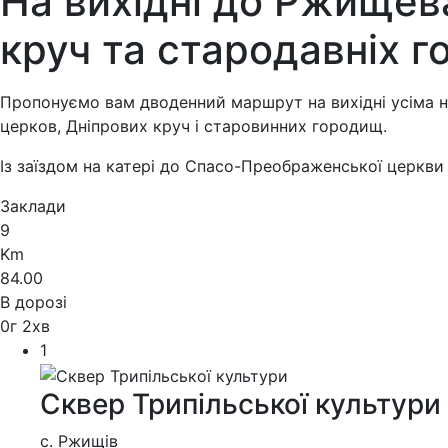
На вихідні до Ржищева
круч та стародавніх 
Пропонуємо вам дводенний маршрут на вихідні усіма на
церков, Дніпрових круч і старовинних городищ.
Із заїздом на катері до Спасо-Преображенської церкви в
Заклади
9
Km
84.00
В дорозі
0
г
2
хв
1
Сквер Трипільської культури
с. Ржищів