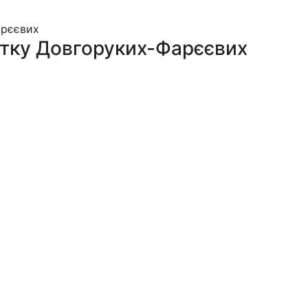
тку Довгоруких-Фарєєвих