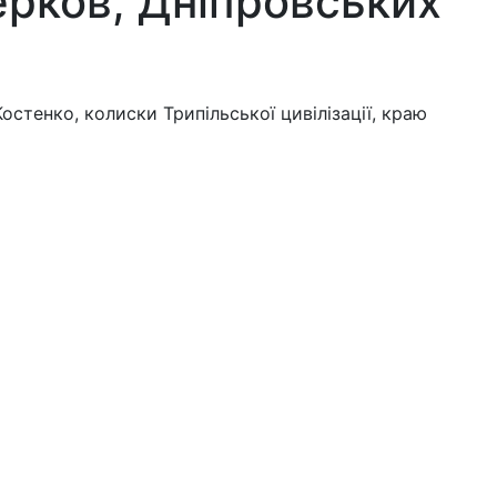
ерков, Дніпровських
тенко, колиски Трипільської цивілізації, краю