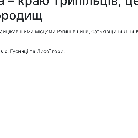
 – краю трипільців, ц
городищ
йцікавішими місцями Ржищівщини, батьківщини Ліни Кос
 с. Гусинці та Лисої гори.