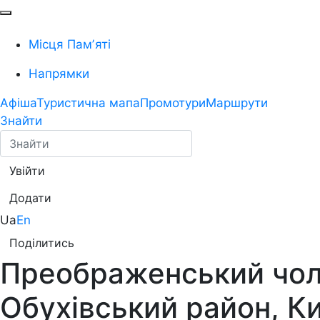
Місця Памʼяті
Напрямки
Афіша
Туристична мапа
Промотури
Маршрути
Знайти
Увійти
Додати
Ua
En
Поділитись
Преображенський чоло
Обухівський район, К