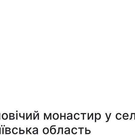
вічий монастир у сел
иївська область