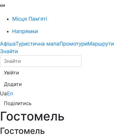
Місця Памʼяті
Напрямки
Афіша
Туристична мапа
Промотури
Маршрути
Знайти
Увійти
Додати
Ua
En
Поділитись
Гостомель
Гостомель