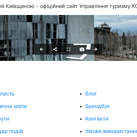
уй Київщиною - офіційний сайт Управління туризму 
ласть
Блог
тична мапа
Брендбук
ути
Контакти
ар подій
Умови використанн