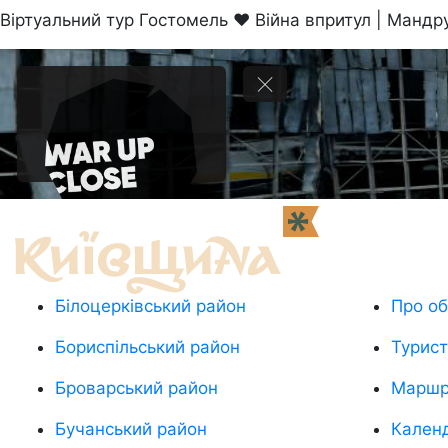
Віртуальний тур Гостомель ❤ Війна впритул | Мандр
Білоцерківський район
Про об
Бориспільський район
Турис
Броварський район
Маршр
Бучанський район
Календ