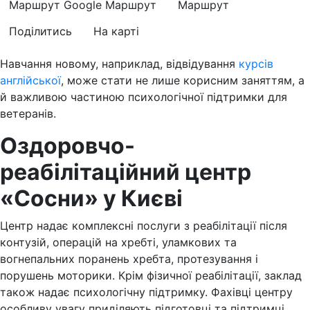
Маршрут Google
Маршрут
Маршрут
Поділитись
На карті
Навчання новому, наприклад, відвідування
курсів
англійської
, може стати не лише корисним заняттям, а
й важливою частиною психологічної підтримки для
ветеранів.
Оздоровчо-
реабілітаційний центр
«Сосни» у Києві
Центр надає комплексні послуги з реабілітації після
контузій, операцій на хребті, уламкових та
вогнепальних поранень хребта, протезування і
порушень моторики. Крім фізичної реабілітації, заклад
також надає психологічну підтримку. Фахівці центру
особливу увагу приділяють підготовці та підтримці