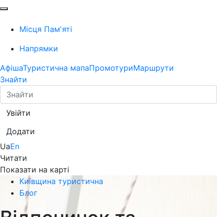
Місця Памʼяті
Напрямки
Афіша
Туристична мапа
Промотури
Маршрути
Знайти
Увійти
Додати
Ua
En
Читати
Показати на карті
Київщина туристична
Блог