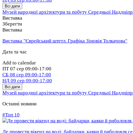
Всі дати
Музей народної архітектури та побуту Середньої Наддніп
Виставка
Зберегти
Виставка
Виставка "Єврейський штетл. Графіка Зіновія Толкачова"
Дата та час
Add to calendar
ПТ
07 сер
09:00-17:00
СБ
08 сер
09:00-17:00
НД
09 сер
09:00-17:00
Всі дати
Музей народної архітектури та побуту Середньої Наддніп
Останні новини
#Топ 10
Де провести вікенд на воді: байдарки, каяки й риболовля 