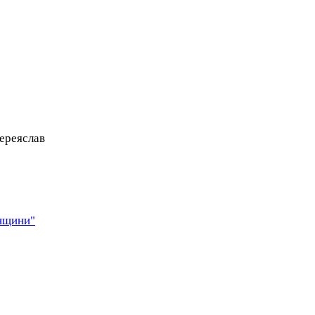
ереяслав
янщини"