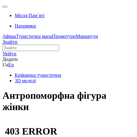
Місця Памʼяті
Напрямки
Афіша
Туристична мапа
Промотури
Маршрути
Знайти
Увійти
Додати
Ua
En
Київщина туристична
3D моделі
Антропоморфна фігура
жінки