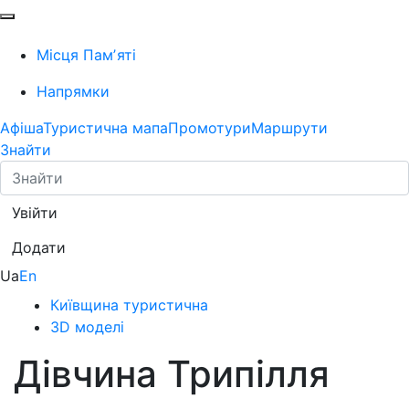
Місця Памʼяті
Напрямки
Афіша
Туристична мапа
Промотури
Маршрути
Знайти
Увійти
Додати
Ua
En
Київщина туристична
3D моделі
Дівчина Трипілля