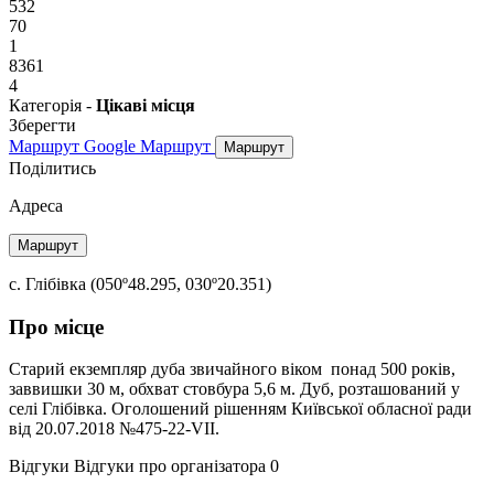
532
70
1
8361
4
Категорія -
Цікаві місця
Зберегти
Маршрут Google
Маршрут
Маршрут
Поділитись
Адреса
Маршрут
с. Глібівка (050º48.295, 030º20.351)
Про місце
Старий екземпляр дуба звичайного віком понад 500 років,
заввишки 30 м, обхват стовбура 5,6 м. Дуб, розташований у
селі Глібівка. Оголошений рішенням Київської обласної ради
від 20.07.2018 №475-22-VII.
Відгуки
Відгуки про організатора
0