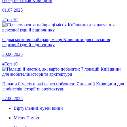
серед пейзажів Київщини
01.07.2025
#Топ 10
Сідлаємо коня: найкращі місця Київщини для навчання
верхової їзди й відпочинку
30.06.2025
#Топ 10
Палаци й маєтки, які варто побачити: 7 локацій Київщини для
любителів історії та архітектури
27.06.2025
Віртуальний музей війни
Місця Пам'яті