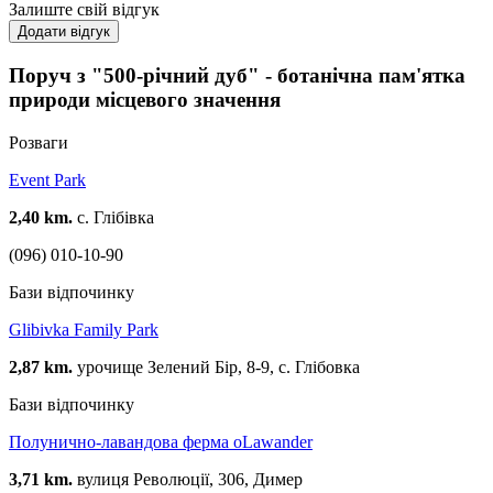
Залиште свій відгук
Додати відгук
Поруч з "500-річний дуб" - ботанічна пам'ятка
природи місцевого значення
Розваги
Event Park
2,40 km.
с. Глібівка
(096) 010-10-90
Бази відпочинку
Glibivka Family Park
2,87 km.
урочище Зелений Бір, 8-9, с. Глібовка
Бази відпочинку
Полунично-лавандова ферма oLawander
3,71 km.
вулиця Революції, 306, Димер