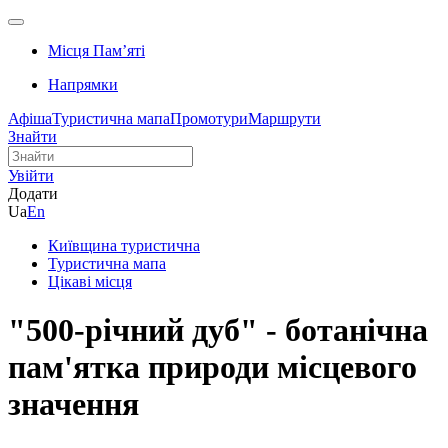
Місця Памʼяті
Напрямки
Афіша
Туристична мапа
Промотури
Маршрути
Знайти
Увійти
Додати
Ua
En
Київщина туристична
Туристична мапа
Цікаві місця
"500-річний дуб" - ботанічна
пам'ятка природи місцевого
значення