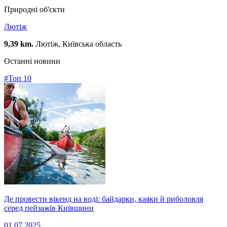
Природні об'єкти
Лютіж
9,39 km.
Лютіж, Київська область
Останні новини
#Топ 10
Де провести вікенд на воді: байдарки, каяки й риболовля
серед пейзажів Київщини
01.07.2025