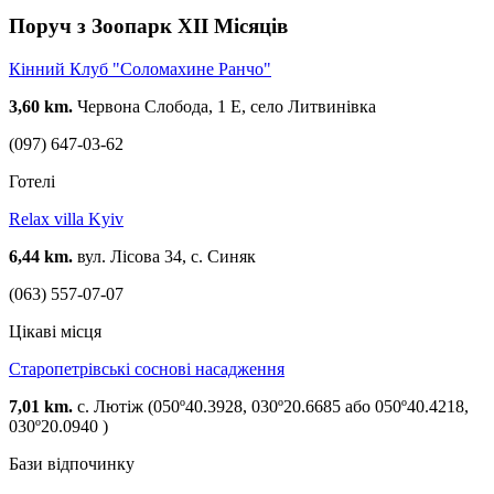
зорієнтована на дітей шкільного віку. Для них тут побудовано
Поруч з Зоопарк XII Місяців
декілька багаторівневих дитячих майданчиків, а вольєри
облаштовані таким чином, щоб спілкування з екзотичними
Кінний Клуб "Соломахине Ранчо"
тваринами проходило максимально близько та безпечно.
3,60 km.
Червона Слобода, 1 Е, село Литвинівка
У зоопарку можна годувати тварин кормами, які є у вільному
продажу по доступним цінам. Відвідувачі можуть придбати
(097) 647-03-62
корм для будь-яких тварин і погодувати їх через спеціальні
годівнички. Африканських гостей – жирафу та носорога –
Готелі
можна погодувати з рук під наглядом робітників зоопарку.
Relax villa Kyiv
6,44 km.
вул. Лісова 34, с. Синяк
(063) 557-07-07
Цікаві місця
Старопетрівські соснові насадження
7,01 km.
с. Лютіж (050º40.3928, 030º20.6685 або 050º40.4218,
030º20.0940 )
Бази відпочинку