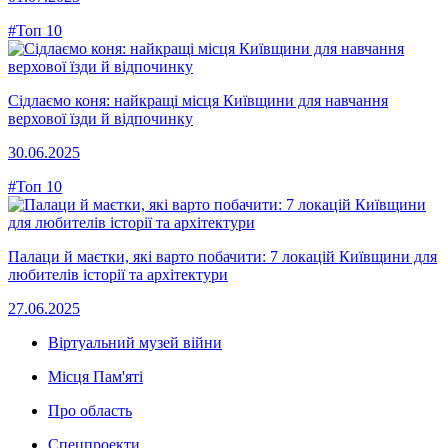
#Топ 10
Сідлаємо коня: найкращі місця Київщини для навчання
верхової їзди й відпочинку
30.06.2025
#Топ 10
Палаци й маєтки, які варто побачити: 7 локацій Київщини для
любителів історії та архітектури
27.06.2025
Віртуальний музей війни
Місця Пам'яті
Про область
Спецпроекти