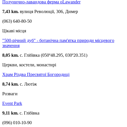
Полунично-лавандова ферма oLawander
7,43 km.
вулиця Революції, 306, Димер
(063) 640-80-50
Цікаві місця
"500-річний дуб" - ботанічна пам'ятка природи місцевого
значення
8,05 km.
с. Глібівка (050º48.295, 030º20.351)
Церкви, костели, монастирі
Храм Різдва Пресвятої Богородиці
8,74 km.
с. Лютіж
Розваги
Event Park
9,11 km.
с. Глібівка
(096) 010-10-90