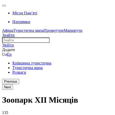
Місця Памʼяті
Напрямки
Афіша
Туристична мапа
Промотури
Маршрути
Знайти
Увійти
Додати
Ua
En
Київщина туристична
Туристична мапа
Розваги
Previous
Next
Зоопарк XII Місяців
135