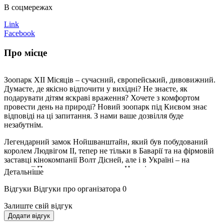
В соцмережах
Link
Facebook
Про місце
Зоопарк XII Місяців – сучасний, європейський, дивовижний.
Думаєте, де якісно відпочити у вихідні? Не знаєте, як
подарувати дітям яскраві враження? Хочете з комфортом
провести день на природі? Новий зоопарк під Києвом знає
відповіді на ці запитання. З нами ваше дозвілля буде
незабутнім.
Легендарний замок Нойшванштайн, який був побудований
королем Людвігом II, тепер не тільки в Баварії та на фірмовій
заставці кінокомпанії Волт Дісней, але і в Україні – на
території Парку щасливих тварин. Наразі, частину замку
Детальніше
займає ресторан баварської кухні Ludvig King. Також на
території зоопарку розташований фуд-корт з бургерами і
Відгуки
Відгуки про організатора
0
різними солодощами та Колиба, де можна самостійно
приготувати улюблені страви на великому мангалі.
Залиште свій відгук
Додати відгук
Інфраструктура Зоопарку ХІІ Місяців в основному