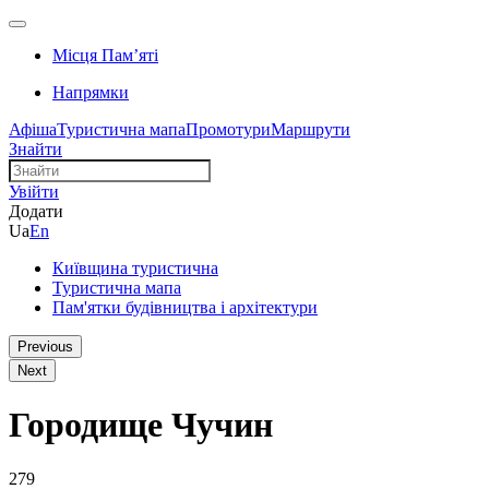
Місця Памʼяті
Напрямки
Афіша
Туристична мапа
Промотури
Маршрути
Знайти
Увійти
Додати
Ua
En
Київщина туристична
Туристична мапа
Пам'ятки будівництва і архітектури
Previous
Next
Городище Чучин
279