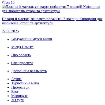
#Топ 10
Палаци й маєтки, які варто побачити: 7 локацій Київщини для
любителів історії та архітектури
27.06.2025
Віртуальний музей війни
Місця Пам'яті
Про область
Спецпроекти
Доповнена реальність
Афіша
Туристична мапа
Промотури
Блог
Маршрути
3D тури