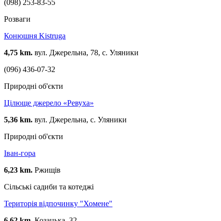
(098) 253-83-55
Розваги
Конюшня Kistruga
4,75 km.
вул. Джерельна, 78, с. Уляники
(096) 436-07-32
Природні об'єкти
Цілюще джерело «Ревуха»
5,36 km.
вул. Джерельна, с. Уляники
Природні об'єкти
Іван-гора
6,23 km.
Ржищів
Сільські садиби та котеджі
Територія відпочинку "Хомене"
6,62 km.
Козацька, 32