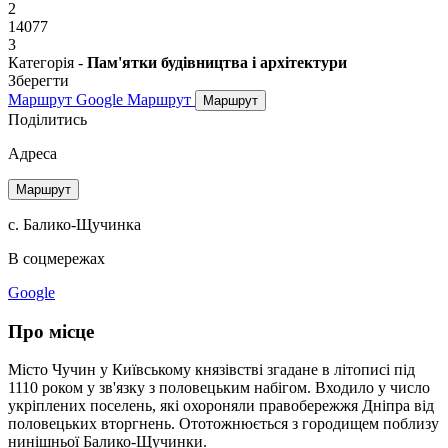
2
14077
3
Категорія -
Пам'ятки будівництва і архітектури
Зберегти
Маршрут Google
Маршрут
Маршрут
Поділитись
Адреса
Маршрут
с. Балико-Щучинка
В соцмережах
Google
Про місце
Місто Чучин у Київському князівстві згадане в літописі під
1110 роком у зв'язку з половецьким набігом. Входило у число
укріплених поселень, які охороняли правобережжя Дніпра від
половецьких вторгнень. Ототожнюється з городищем поблизу
нинішньої Балико-Щучинки.