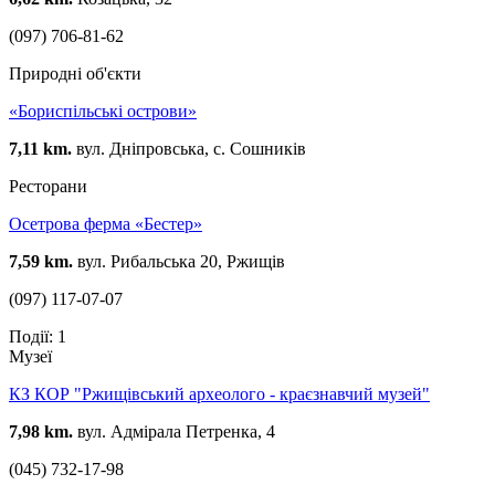
(097) 706-81-62
Природні об'єкти
«Бориспільські острови»
7,11 km.
вул. Дніпровська, с. Сошників
Ресторани
Осетрова ферма «Бестер»
7,59 km.
вул. Рибальська 20, Ржищів
(097) 117-07-07
Події: 1
Музеї
КЗ КОР "Ржищівський археолого - краєзнавчий музей"
7,98 km.
вул. Адмірала Петренка, 4
(045) 732-17-98