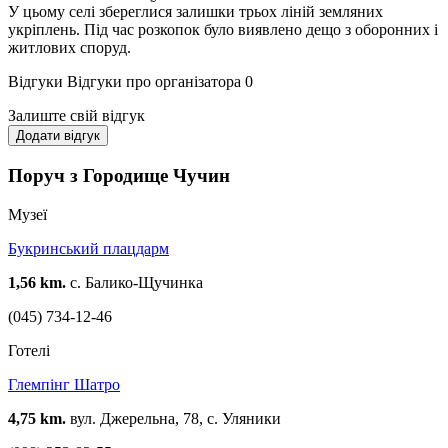
У цьому селі збереглися залишки трьох ліній земляних
укріплень. Під час розкопок було виявлено дещо з оборонних і
житлових споруд.
Відгуки
Відгуки про організатора
0
Залиште свій відгук
Додати відгук
Поруч з Городище Чучин
Музеї
Букринський плацдарм
1,56 km.
с. Балико-Щучинка
(045) 734-12-46
Готелі
Глемпінг Шатро
4,75 km.
вул. Джерельна, 78, с. Уляники