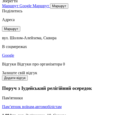
Зберегти
Маршрут Google
Маршрут
Маршрут
Поділитись
Адреса
Маршрут
вул. Шолом-Алейхема, Сквира
В соцмережах
Google
Відгуки
Відгуки про організатора
0
Залиште свій відгук
Додати відгук
Поруч з Іудейський релігійний осередок
Пам'ятники
Пам’ятник воїнам-автомобілістам