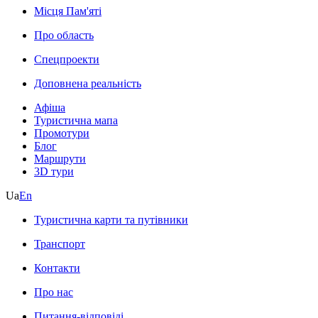
Місця Пам'яті
Про область
Спецпроекти
Доповнена реальність
Афіша
Туристична мапа
Промотури
Блог
Маршрути
3D тури
Ua
En
Туристична карти та путівники
Транспорт
Контакти
Про нас
Питання-відповіді