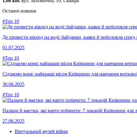
1,08 km.
вул. Залізнична, 10, Сквира
Останні новини
#Топ 10
Де провести вікенд на воді: байдарки, каяки й риболовля сере
01.07.2025
#Топ 10
Сідлаємо коня: найкращі місця Київщини для навчання верхової
30.06.2025
#Топ 10
Палаци й маєтки, які варто побачити: 7 локацій Київщини для л
27.06.2025
Віртуальний музей війни