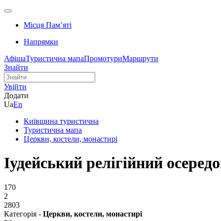
Місця Памʼяті
Напрямки
Афіша
Туристична мапа
Промотури
Маршрути
Знайти
Увійти
Додати
Ua
En
Київщина туристична
Туристична мапа
Церкви, костели, монастирі
Іудейський релігійний осеред
170
2
2803
Категорія -
Церкви, костели, монастирі