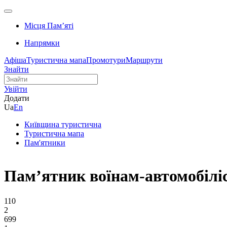
Місця Памʼяті
Напрямки
Афіша
Туристична мапа
Промотури
Маршрути
Знайти
Увійти
Додати
Ua
En
Київщина туристична
Туристична мапа
Пам'ятники
Пам’ятник воїнам-автомобілі
110
2
699