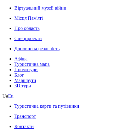
Віртуальний музей війни
Місця Пам'яті
Про область
Спецпроекти
Доповнена реальність
Афіша
Туристична мапа
Промотури
Блог
Маршрути
3D тури
Ua
En
Туристична карти та путівники
Транспорт
Контакти