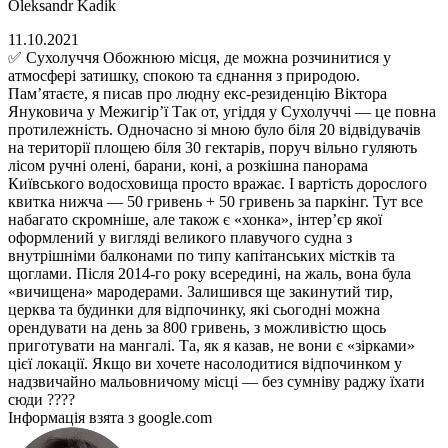
Oleksandr Kadik
11.10.2021
✅ Сухолуччя Обожнюю місця, де можна розчинитися у
атмосфері затишку, спокою та єднання з природою.
Пам’ятаєте, я писав про людну екс-резиденцію Віктора
Януковича у Межигір’ї Так от, угіддя у Сухолуччі — це повна
протилежність. Одночасно зі мною було біля 20 відвідувачів
на території площею біля 30 гектарів, поруч вільно гуляють
лісом ручні олені, барани, коні, а розкішна панорама
Київського водосховища просто вражає. І вартість дорослого
квитка нижча — 50 гривень + 50 гривень за паркінг. Тут все
набагато скромніше, але також є «хонка», інтер’єр якої
оформлений у вигляді великого плавучого судна з
внутрішніми балконами по типу капітанських містків та
щоглами. Після 2014-го року всередині, на жаль, вона була
«вичищена» мародерами. Залишився ще закинутий тир,
церква та будинки для відпочинку, які сьогодні можна
орендувати на день за 800 гривень, з можливістю щось
приготувати на мангалі. Та, як я казав, не вони є «зірками»
цієї локації. Якщо ви хочете насолодитися відпочинком у
надзвичайно мальовничому місці — без сумніву раджу їхати
сюди ????
Інформація взята з google.com