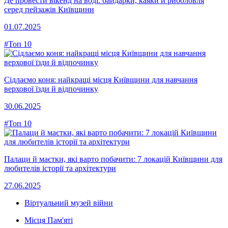
Де провести вікенд на воді: байдарки, каяки й риболовля
серед пейзажів Київщини
01.07.2025
#Топ 10
Сідлаємо коня: найкращі місця Київщини для навчання
верхової їзди й відпочинку
30.06.2025
#Топ 10
Палаци й маєтки, які варто побачити: 7 локацій Київщини для
любителів історії та архітектури
27.06.2025
Віртуальний музей війни
Місця Пам'яті