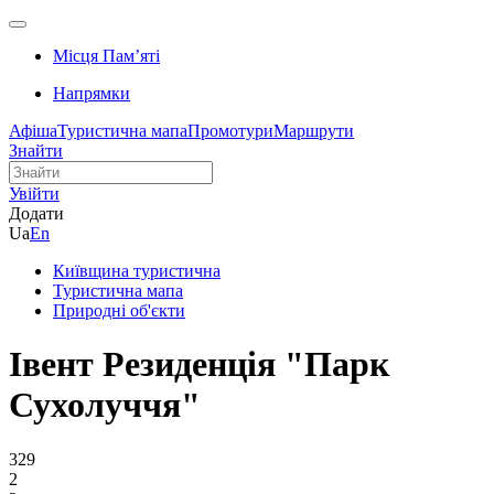
Місця Памʼяті
Напрямки
Афіша
Туристична мапа
Промотури
Маршрути
Знайти
Увійти
Додати
Ua
En
Київщина туристична
Туристична мапа
Природні об'єкти
Івент Резиденція "Парк
Сухолуччя"
329
2