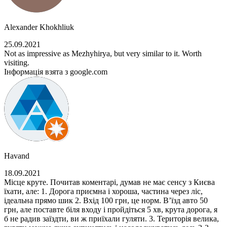
Alexander Khokhliuk
25.09.2021
Not as impressive as Mezhyhirya, but very similar to it. Worth
visiting.
Інформація взята з google.com
Havand
18.09.2021
Місце круте. Почитав коментарі, думав не має сенсу з Києва
їхати, але: 1. Дорога приємна і хороша, частина через ліс,
ідеальна прямо шик 2. Вхід 100 грн, це норм. В’їзд авто 50
грн, але поставте біля входу і пройдіться 5 хв, крута дорога, я
б не радив заїздти, ви ж приїхали гуляти. 3. Територія велика,