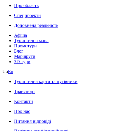
Про область
Спецпроекти
Доповнена реальність
Афіша
Туристична мапа
Промотури
Блог
Маршрути
3D тури
Ua
En
Туристична карти та путівники
Транспорт
Контакти
Про нас
Питання-відповіді