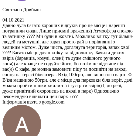
Светлана Довбыш
04.10.2021
Давно чула багато хороших відгуків про це місце і нарешті
потрапили сюди. Лише приємні враження) Атмосфера спокою
та затишку ???? Ми були в жовтні. Можливо влітку тут більше
людей та метушні, але зараз просто рай в порівнянні з
великим містом. Дуже чиста, доглянута територія, запах хвої
???? Багато місць для пікніку та відпочинку. Бачили диких
звірів (баранців, козулі, олені) та дуже смішного ручного
коня)) але краще не годуйте його, бо потім не відстане від
вас))) Є кафе, де можна замовити піцу та посидіти на заході
сонця на терасі біля озера. Вхід 100грн, але воно того варте ☺
В'їзд машиною 50грн, але є місце для парковки біля воріт, далі
можна пройти пішки хвилин 5 і зустріти звірів) І, до речі,
дуже привітний охоронець на вході в парк) Однозначно
рекомендую відвідати цей парк ????
Інформація взята з google.com