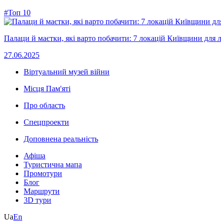
#Топ 10
Палаци й маєтки, які варто побачити: 7 локацій Київщини для л
27.06.2025
Віртуальний музей війни
Місця Пам'яті
Про область
Спецпроекти
Доповнена реальність
Афіша
Туристична мапа
Промотури
Блог
Маршрути
3D тури
Ua
En