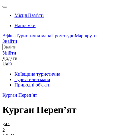
Місця Памʼяті
Напрямки
Афіша
Туристична мапа
Промотури
Маршрути
Знайти
Увійти
Додати
Ua
En
Київщина туристична
Туристична мапа
Природні об'єкти
Курган Переп’ят
Курган Переп’ят
344
2