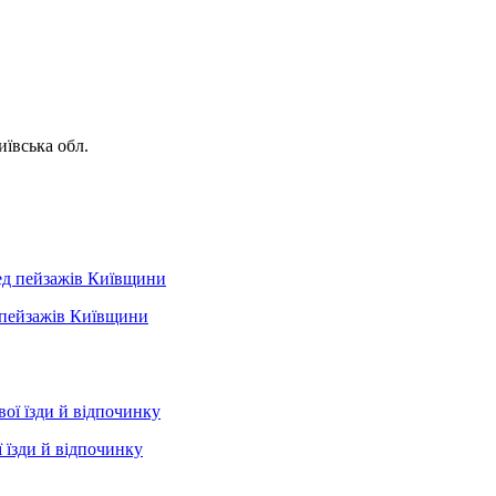
иївська обл.
д пейзажів Київщини
 їзди й відпочинку