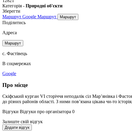
12821
Категорія -
Природні об'єкти
Зберегти
Маршрут Google
Маршрут
Маршрут
Поділитись
Адреса
Маршрут
с. Фастівець
В соцмережах
Google
Про місце
Скіфський курган VI сторіччя неподалік сіл Мар’янівка і Фастов
до різних районів області. З ними пов’язана цікава чи-то історія,
Відгуки
Відгуки про організатора
0
Залиште свій відгук
Додати відгук