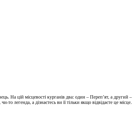
ець. На цій місцевості курганів два: один – Переп’ят, а другий –
 чи-то легенда, а дізнаєтесь ви її тільки якщо відвідаєте це місце.