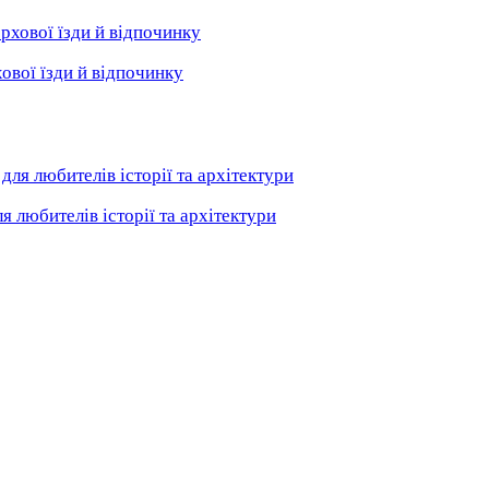
ової їзди й відпочинку
я любителів історії та архітектури