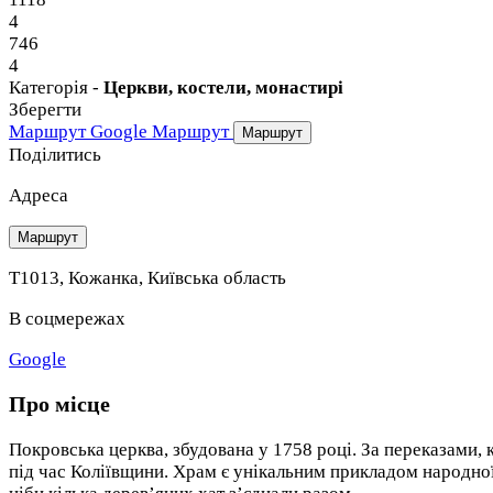
4
746
4
Категорія -
Церкви, костели, монастирі
Зберегти
Маршрут Google
Маршрут
Маршрут
Поділитись
Адреса
Маршрут
Т1013, Кожанка, Київська область
В соцмережах
Google
Про місце
Покровська церква, збудована у 1758 році. За переказами,
під час Коліївщини. Храм є унікальним прикладом народної 