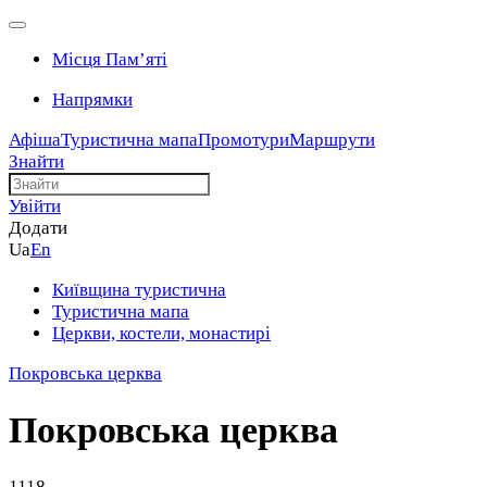
Місця Памʼяті
Напрямки
Афіша
Туристична мапа
Промотури
Маршрути
Знайти
Увійти
Додати
Ua
En
Київщина туристична
Туристична мапа
Церкви, костели, монастирі
Покровська церква
Покровська церква
1118