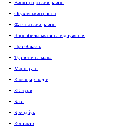
Вишгородський район
Обухівський район
Фастівський район
Чорнобильська зона відчуження
Про область
Туристична мапа
Маршрути
Календар подій
3D-тури
Блог
Брендбук
Контакти