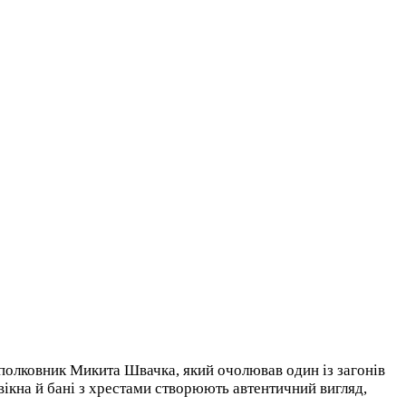
й полковник Микита Швачка, який очолював один із загонів
вікна й бані з хрестами створюють автентичний вигляд,