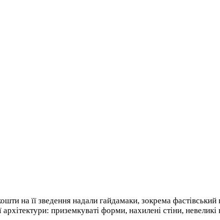
 кошти на її зведення надали гайдамаки, зокрема фастівськи
архітектури: приземкуваті форми, нахилені стіни, невеликі 