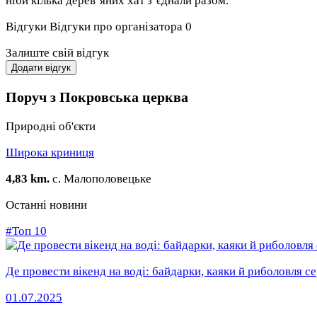
ніби кілька дерев’яних хат з’єднали разом.
Відгуки
Відгуки про організатора
0
Залиште свій відгук
Додати відгук
Поруч з Покровська церква
Природні об'єкти
Широка криниця
4,83 km.
с. Малополовецьке
Останні новини
#Топ 10
Де провести вікенд на воді: байдарки, каяки й риболовля 
01.07.2025