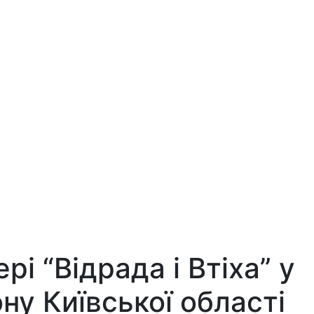
і “Відрада і Втіха” у
ну Київської області