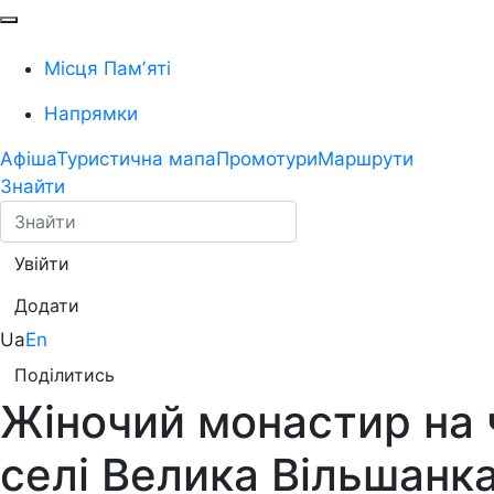
Місця Памʼяті
Напрямки
Афіша
Туристична мапа
Промотури
Маршрути
Знайти
Увійти
Додати
Ua
En
Поділитись
Жіночий монастир на ч
селі Велика Вільшанка