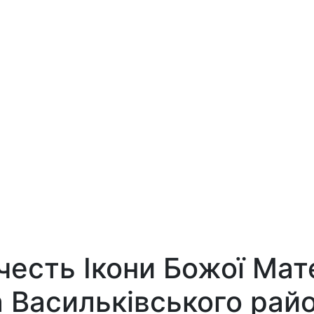
есть Ікони Божої Матер
 Васильківського райо