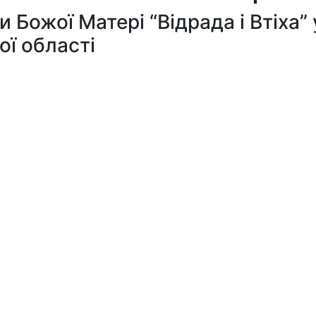
 Божої Матері “Відрада і Втіха”
ої області