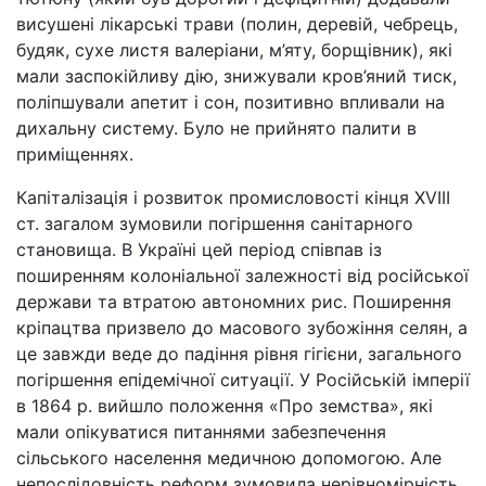
висушені лікарські трави (полин, деревій, чебрець,
будяк, сухе листя валеріани, м’яту, борщівник), які
мали заспокійливу дію, знижували кров’яний тиск,
поліпшували апетит і сон, позитивно впливали на
дихальну систему. Було не прийнято палити в
приміщеннях.
Капіталізація і розвиток промисловості кінця ХVІІІ
ст. загалом зумовили погіршення санітарного
становища. В Україні цей період співпав із
поширенням колоніальної залежності від російської
держави та втратою автономних рис. Поширення
кріпацтва призвело до масового зубожіння селян, а
це завжди веде до падіння рівня гігієни, загального
погіршення епідемічної ситуації. У Російській імперії
в 1864 р. вийшло положення «Про земства», які
мали опікуватися питаннями забезпечення
сільського населення медичною допомогою. Але
непослідовність реформ зумовила нерівномірність