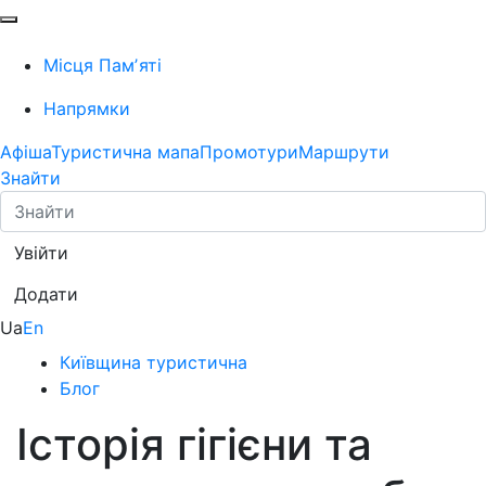
Місця Памʼяті
Напрямки
Афіша
Туристична мапа
Промотури
Маршрути
Знайти
Увійти
Додати
Ua
En
Київщина туристична
Блог
Історія гігієни та