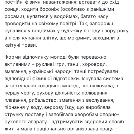
постійні фізичні навантаження: вставати до схід
сонця, ходити босоніж (особливо з ранішніми
росами), купатися у водоймах, багато часу
проводити на свіжому повітрі. Так, запорожці
купалися у водоймах у будь-яку погоду і пору року,
а після купання влітку, ще мокрими, заходили в
квітучі трави.
Форми відпочинку молоді були переважно
активними – рухливі ігри, танці, хороводи,
змагання, українські народні танці потребували
відповідної фізичної підготовки. Існувала система
загартування козацької молоді, що включала, в
першу чергу, рухову діяльність: полювання,
плавання, рибальство, змагання з веслування,
пірнання у воду, верхову їзду, що виробляла
струнку поставу і запобігала хворобам опорно-
рухового апарату. Підтримувати здоровий спосіб
життя мала і раціонально організована праця –