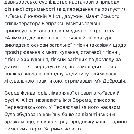
давньоруське суспільство настанови з приводу
фізичної стриманості (від переїдання та розпусти).
Київській княжній ХІІ ст., дружині візантійського
співімператора Євпраксії Мситиславівні
приписується авторство медичного трактату
«Алімма», де вперше в тогочасній літературі
викладено основи загальної гігієни (вказівки щодо
провітрювання кімнат, купання, статевої гігієни),
гігієни харчування, гігієни вагітних та догляду за
дитиною. Стверджується, що з молодих років
княжна вивчала народну медицину, займалася
лікувальною практикою, отримавши ім’я Добродія.
Серед фундаторів лікарняної справи в Київській
русі ХІ-ХІІ ст. називають ім’я Єфрема, єпископа
Переяславського. У Переяславі за його наказом
було збудовано кам’яну баню за візантійським
зразком, що, в свою чергу, продовжували традиції
римських терм. За римською та