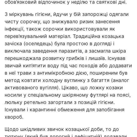
обов’язковий відпочинок у неділю та святкові дні.
З міркувань гігієни, йдучи у бій запорожці одягали
чисту сорочку, що знижувало ризик занесення
інфекції, також сорочки використовували як
перев’язувальний матеріал. Традиційна козацька
зачіска (оселедець) була простою в догляді і
виключала заведення паразитів, а засмагла шкіра
перешкоджала розвитку грибків і лишаїв. Існував
звичай кип’ятити воду під час походів або додавати
в неї трави з антимікробною дією, поширеним був
метод ковтати холодну вуглинку з багаття (аналог
активованого вугілля). Цікаво, що ложку козаки
носили у спеціальному шкіряному футлярі на поясі,
люльку ретельно загортали з позицій гігієни.
Існували і карантинні обмеження для запобігання
хвороб.
Щодо шкідливих звичок козацької доби, то до
тютюну (який був дорогий і дефіцитній) додавали