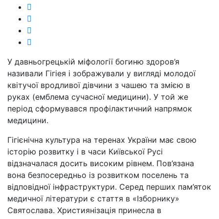
У давньогрецькій міфології богиню здоров’я
називали Гігіея і зображували у вигляді молодої
квітучої вродливої дівчини з чашею та змією в
руках (емблема сучасної медицини). У той же
період сформувався профілактичний напрямок
медицини.
Гігієнічна культура на теренах України має свою
історію розвитку і в часи Київської Русі
відзначалася досить високим рівнем. Пов’язана
вона безпосередньо із розвитком поселень та
відповідної інфраструктури. Серед перших пам’яток
медичної літератури є стаття в «Ізборнику»
Святослава. Християнізація принесла в