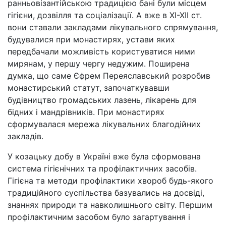
ранньовізантійською традицією бані були місцем
гігієни, дозвілля та соціалізації. А вже в ХІ-ХІІ ст.
вони ставали закладами лікувального спрямування,
будувалися при монастирях, устави яких
передбачали можливість користуватися ними
мирянам, у першу чергу недужим. Поширена
думка, що саме Єфрем Переяславський розробив
монастирський статут, започаткувавши
будівництво громадських лазень, лікарень для
бідних і мандрівників. При монастирях
сформувалася мережа лікувальних благодійних
закладів.
У козацьку добу в Україні вже була сформована
система гігієнічних та профілактичних засобів.
Гігієна та методи профілактики хвороб будь-якого
традиційного суспільства базувались на досвіді,
знаннях природи та навколишнього світу. Першим
профілактичним засобом було загартування і