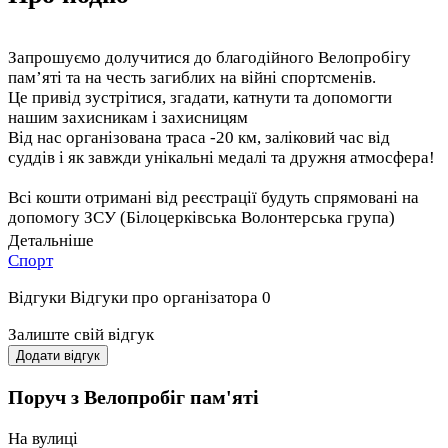
Запрошуємо долучитися до благодійного Велопробігу
памʼяті та на честь загиблих на війні спортсменів.
Це привід зустрітися, згадати, катнути та допомогти
нашим захисникам і захисницям
Від нас організована траса -20 км, заліковий час від
суддів і як завжди унікальні медалі та дружня атмосфера!
Всі кошти отримані від реєстрації будуть спрямовані на
допомогу ЗСУ (Білоцерківська Волонтерська група)
Мінімальний донат за участь - 400 грн. Більша сума
Детальніше
вітається!
Спорт
Відгуки
Відгуки про організатора
0
Залиште свій відгук
Додати відгук
Поруч з Велопробіг пам'яті
На вулиці