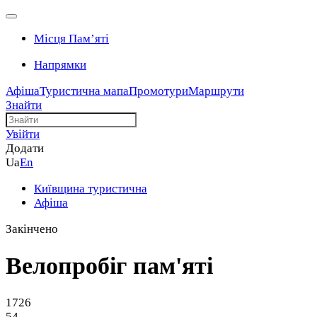
Місця Памʼяті
Напрямки
Афіша
Туристична мапа
Промотури
Маршрути
Знайти
Увійти
Додати
Ua
En
Київщина туристична
Афіша
Закінчено
Велопробіг пам'яті
1726
54