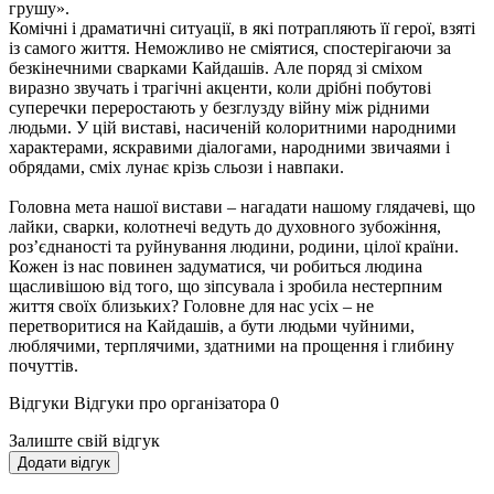
грушу».
Комічні і драматичні ситуації, в які потрапляють її герої, взяті
із самого життя. Неможливо не сміятися, спостерігаючи за
безкінечними сварками Кайдашів. Але поряд зі сміхом
виразно звучать і трагічні акценти, коли дрібні побутові
суперечки переростають у безглузду війну між рідними
людьми. У цій виставі, насиченій колоритними народними
характерами, яскравими діалогами, народними звичаями і
обрядами, сміх лунає крізь сльози і навпаки.
Головна мета нашої вистави – нагадати нашому глядачеві, що
лайки, сварки, колотнечі ведуть до духовного зубожіння,
роз’єднаності та руйнування людини, родини, цілої країни.
Кожен із нас повинен задуматися, чи робиться людина
щасливішою від того, що зіпсувала і зробила нестерпним
життя своїх близьких? Головне для нас усіх – не
перетворитися на Кайдашів, а бути людьми чуйними,
люблячими, терплячими, здатними на прощення і глибину
почуттів.
Відгуки
Відгуки про організатора
0
Залиште свій відгук
Додати відгук