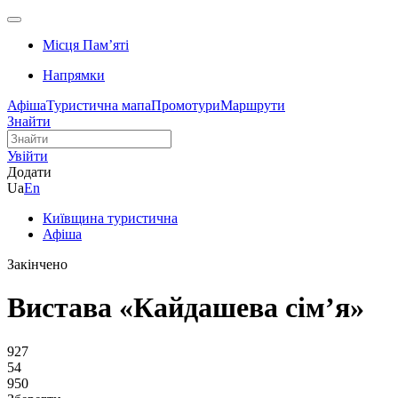
Місця Памʼяті
Напрямки
Афіша
Туристична мапа
Промотури
Маршрути
Знайти
Увійти
Додати
Ua
En
Київщина туристична
Афіша
Закінчено
Вистава «Кайдашева сім’я»
927
54
950