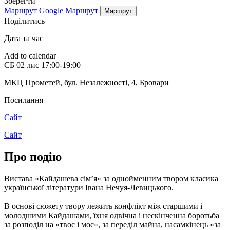
Зберегти
Маршрут Google
Маршрут
Маршрут
Поділитись
Дата та час
Add to calendar
СБ
02 лис
17:00-19:00
МКЦ Прометей, бул. Незалежності, 4
,
Бровари
Посилання
Сайт
Сайт
Про подію
Вистава «Кайдашева сім’я» за однойменним твором класика
української літератури Івана Нечуя-Левицького.
В основі сюжету твору лежить конфлікт між старшими і
молодшими Кайдашами, їхня одвічна і нескінченна боротьба
за розподіл на «твоє і моє», за переділ майна, насамкінець «за