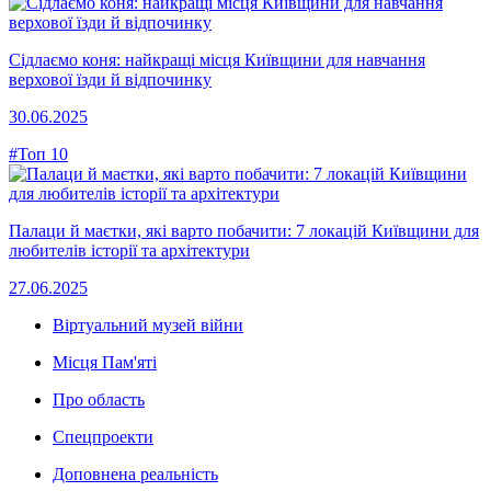
Сідлаємо коня: найкращі місця Київщини для навчання
верхової їзди й відпочинку
30.06.2025
#Топ 10
Палаци й маєтки, які варто побачити: 7 локацій Київщини для
любителів історії та архітектури
27.06.2025
Віртуальний музей війни
Місця Пам'яті
Про область
Спецпроекти
Доповнена реальність