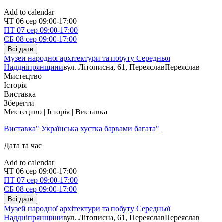
Add to calendar
ЧТ
06 сер
09:00-17:00
ПТ
07 сер
09:00-17:00
СБ
08 сер
09:00-17:00
Всі дати
Музей народної архітектури та побуту Середньої
Наддніпрянщини
вул. Літописна, 61, Переяслав
Переяслав
Мистецтво
Історія
Виставка
Зберегти
Мистецтво | Історія | Виставка
Виставка" Українська хустка барвами багата"
Дата та час
Add to calendar
ЧТ
06 сер
09:00-17:00
ПТ
07 сер
09:00-17:00
СБ
08 сер
09:00-17:00
Всі дати
Музей народної архітектури та побуту Середньої
Наддніпрянщини
вул. Літописна, 61, Переяслав
Переяслав