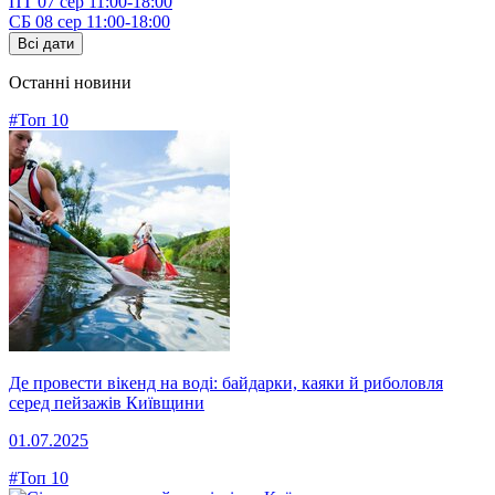
ПТ
07 сер
11:00-18:00
СБ
08 сер
11:00-18:00
Всі дати
Останні новини
#Топ 10
Де провести вікенд на воді: байдарки, каяки й риболовля
серед пейзажів Київщини
01.07.2025
#Топ 10