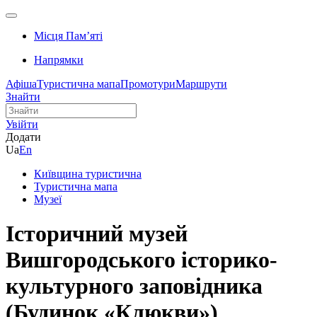
Місця Памʼяті
Напрямки
Афіша
Туристична мапа
Промотури
Маршрути
Знайти
Увійти
Додати
Ua
En
Київщина туристична
Туристична мапа
Музеї
Історичний музей
Вишгородського історико-
культурного заповідника
(Будинок «Клюкви»)