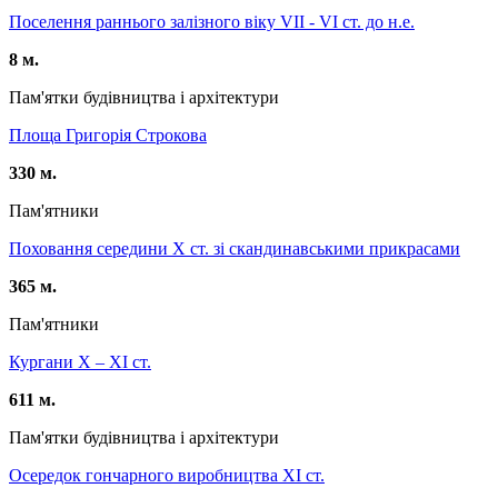
Поселення раннього залізного віку VII - VI ст. до н.е.
8 м.
Пам'ятки будівництва і архітектури
Площа Григорія Строкова
330 м.
Пам'ятники
Поховання середини X ст. зі скандинавськими прикрасами
365 м.
Пам'ятники
Кургани Х – ХІ ст.
611 м.
Пам'ятки будівництва і архітектури
Осередок гончарного виробництва ХІ ст.