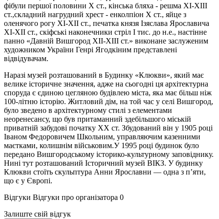
фібули першої половини Х ст., кінська бляха - решма ХІ-ХІІІ
ст.,складний нагрудний хрест - енколпіон Х ст., яйце з
оленячого рогу ХІ-ХІІ ст., печатка князя Ізяслава Ярославича
ХІ-ХІІ ст., скіфські наконечники стріл І тис. до н.е., настінне
панно «Давній Вишгород ХІІ-ХІІІ ст.» виконане заслуженим
художником України Генрі Ягодкіним представлені
відвідувачам.
Наразі музей розташований в Будинку «Клюкви», який має
велике історичне значення, адже на сьогодні ця архітектурна
споруда є єдиною цегляною будівлею міста, яка має більш ніж
100-літню історію. Житловий дім, на той час у селі Вишгород,
було зведено в архітектурному стилі з елементами
неоренесансу, що був притаманний здебільшого міській
приватній забудові початку ХХ ст. Збудований він у 1905 році
Іваном Федоровичем Школьним, управляючим казенними
маєтками, колишнім військовим.У 1995 році будинок було
передано Вишгородському історико-культурному заповіднику.
Нині тут розташований Історичний музей ВІКЗ. У будинку
Клюкви стоїть скульптура Анни Ярославни — одна з п’яти,
що є у Європі.
Відгуки
Відгуки про організатора
0
Залиште свій відгук