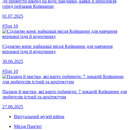
Де провести вікенд на воді: байдарки, каяки й риболовля
серед пейзажів Київщини
01.07.2025
#Топ 10
Сідлаємо коня: найкращі місця Київщини для навчання
верхової їзди й відпочинку
30.06.2025
#Топ 10
Палаци й маєтки, які варто побачити: 7 локацій Київщини для
любителів історії та архітектури
27.06.2025
Віртуальний музей війни
Місця Пам'яті