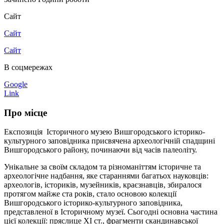
Сайт
Сайт
Сайт
В соцмережах
Google
Link
Про місце
Експозиція Історичного музею Вишгородського історико-
культурного заповідника присвячена археологічній спадщині
Вишгородського району, починаючи від часів палеоліту.
Унікальне за своїм складом та різноманіттям історичне та
археологічне надбання, яке стараннями багатьох науковців:
археологів, істориків, музейників, краєзнавців, збиралося
протягом майже ста років, стало основою колекції
Вишгородського історико-культурного заповідника,
представленої в Історичному музеї. Сьогодні основна частина
цієї колекції: пряслице ХІ ст., фрагменти скандинавської