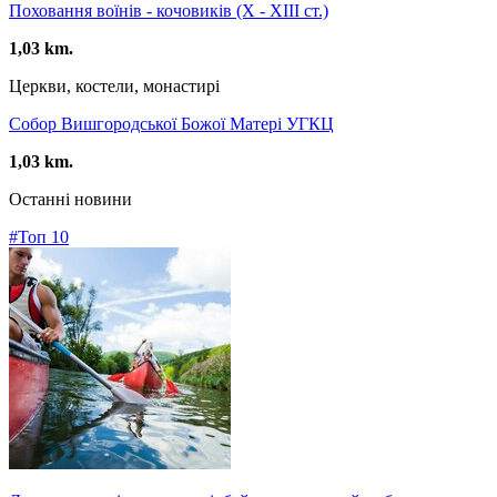
Поховання воїнів - кочовиків (X - XIII ст.)
1,03 km.
Церкви, костели, монастирі
Собор Вишгородської Божої Матері УГКЦ
1,03 km.
Останні новини
#Топ 10