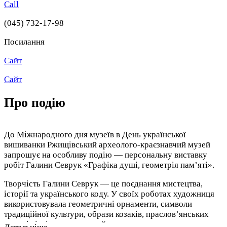
Call
(045) 732-17-98
Посилання
Сайт
Сайт
Про подію
До Міжнародного дня музеїв в День української
вишиванки Ржищівський археолого-краєзнавчий музей
запрошує на особливу подію — персональну виставку
робіт Галини Севрук «Графіка душі, геометрія пам’яті».
Творчість Галини Севрук — це поєднання мистецтва,
історії та українського коду. У своїх роботах художниця
використовувала геометричні орнаменти, символи
традиційної культури, образи козаків, праслов’янських
мотивів і жіночих постатей, що перегукуються з