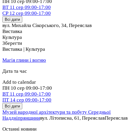
ПН
10 сер
09:00-17:00
ВТ
11 сер
09:00-17:00
СР
12 сер
09:00-17:00
Всі дати
вул. Михайла Сікорського, 34
,
Переяслав
Виставка
Культура
Зберегти
Виставка | Культура
Магія глини і вогню
Дата та час
Add to calendar
ПН
10 сер
09:00-17:00
ВТ
11 сер
09:00-17:00
ПТ
14 сер
09:00-17:00
Всі дати
Музей народної архітектури та побуту Середньої
Наддніпрянщини
вул. Літописна, 61, Переяслав
Переяслав
Останні новини