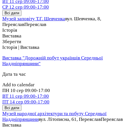
ВТ
11 сер
09:00-17:00
СР
12 сер
09:00-17:00
Всі дати
Музей заповіту Т.Г. Шевченка
вул. Шевченка, 8,
Переяслав
Переяслав
Історія
Виставка
Зберегти
Історія | Виставка
Виставка "Дорожній побут українців Середньої
Наддніпрянщини"
Дата та час
Add to calendar
ПН
10 сер
09:00-17:00
ВТ
11 сер
09:00-17:00
ПТ
14 сер
09:00-17:00
Всі дати
Музей народної архітектури та побуту Середньої
Наддніпрянщини
вул. Літописна, 61, Переяслав
Переяслав
Виставка