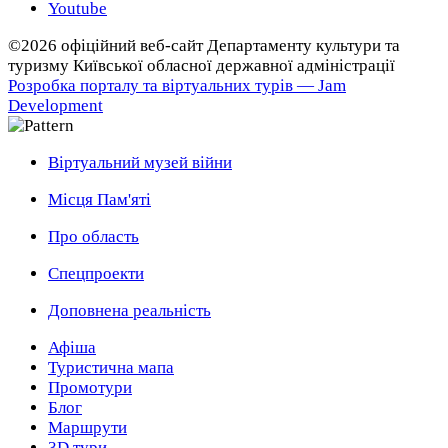
Youtube
©2026 офіційний веб-сайт Департаменту культури та
туризму Київської обласної державної адміністрації
Розробка порталу та віртуальних турів — Jam
Development
Віртуальний музей війни
Місця Пам'яті
Про область
Спецпроекти
Доповнена реальність
Афіша
Туристична мапа
Промотури
Блог
Маршрути
3D тури