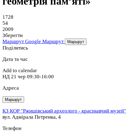
геометрія пам’яті»
1728
54
2009
Зберегти
Маршрут Google
Маршрут
Маршрут
Поділитись
Дата та час
Add to calendar
НД
21 чер
09:30-16:00
Адреса
Маршрут
КЗ КОР "Ржищівський археолого - краєзнавчий музей"
вул. Адмірала Петренка, 4
Телефон