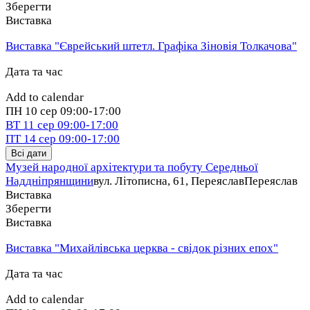
Зберегти
Виставка
Виставка "Єврейський штетл. Графіка Зіновія Толкачова"
Дата та час
Add to calendar
ПН
10 сер
09:00-17:00
ВТ
11 сер
09:00-17:00
ПТ
14 сер
09:00-17:00
Всі дати
Музей народної архітектури та побуту Середньої
Наддніпрянщини
вул. Літописна, 61, Переяслав
Переяслав
Виставка
Зберегти
Виставка
Виставка "Михайлівська церква - свідок різних епох"
Дата та час
Add to calendar