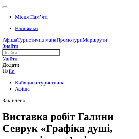
Місця Памʼяті
Напрямки
Афіша
Туристична мапа
Промотури
Маршрути
Знайти
Увійти
Додати
Ua
En
Київщина туристична
Афіша
Закінчено
Виставка робіт Галини
Севрук «Графіка душі,