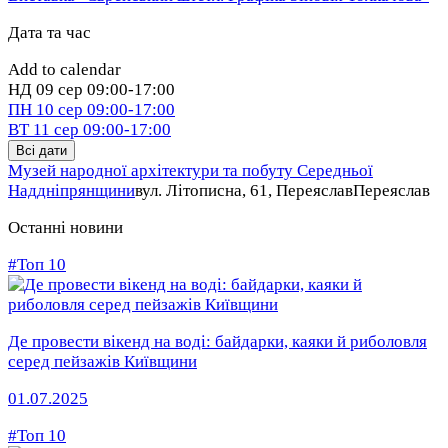
Дата та час
Add to calendar
НД
09 сер
09:00-17:00
ПН
10 сер
09:00-17:00
ВТ
11 сер
09:00-17:00
Всі дати
Музей народної архітектури та побуту Середньої
Наддніпрянщини
вул. Літописна, 61, Переяслав
Переяслав
Останні новини
#Топ 10
Де провести вікенд на воді: байдарки, каяки й риболовля
серед пейзажів Київщини
01.07.2025
#Топ 10