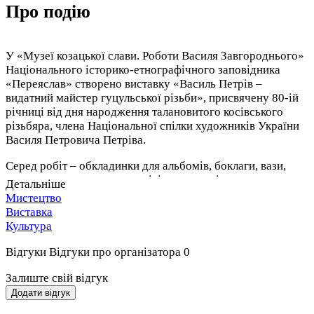
Про подію
У «Музеї козацької слави. Роботи Василя Завгороднього»
Національного історико-етнографічного заповідника
«Переяслав» створено виставку «Василь Петрів –
видатний майстер гуцульської різьби», присвячену 80-ій
річниці від дня народження талановитого косівського
різьбяра, члена Національної спілки художників України
Василя Петровича Петріва.
Серед робіт – обкладинки для альбомів, боклаги, вази,
рамки, рахви, скриньки, тарілі, цукорниці, шкатулки,
Детальніше
декоровані традиційними геометричними мотивами.
Мистецтво
Створив серію сюжетно-тематичних творів, присвячених
Виставка
видатним діячам літератури: Тарасу Шевченку, Івану
Культура
Франку, Лесі Українці, дитячій письменниці Марійці
Підгірянці. Характерним для творів Василя Петріва є
Відгуки
Відгуки про організатора
0
поєднання плоского «сухого» різьблення з викладанням
бісером, перламутром, інкрустації кольоровим металом
Залиште свій відгук
(«жируваннє»). Роботам притаманна логічна побудова
Додати відгук
орнаменту, неповторність композиції, майстерність