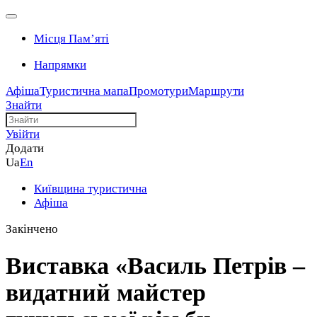
Місця Памʼяті
Напрямки
Афіша
Туристична мапа
Промотури
Маршрути
Знайти
Увійти
Додати
Ua
En
Київщина туристична
Афіша
Закінчено
Виставка «Василь Петрів –
видатний майстер