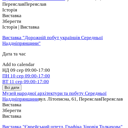
Переяслав
Переяслав
Історія
Виставка
Зберегти
Історія | Виставка
Виставка "Дорожній побут українців Середньої
Наддніпрянщини"
Дата та час
Add to calendar
НД
09 сер
09:00-17:00
ПН
10 сер
09:00-17:00
ВТ
11 сер
09:00-17:00
Всі дати
Музей народної архітектури та побуту Середньої
Наддніпрянщини
вул. Літописна, 61, Переяслав
Переяслав
Виставка
Зберегти
Виставка
Виставка "Єврейський штетл. Графіка Зіновія Толкачова"