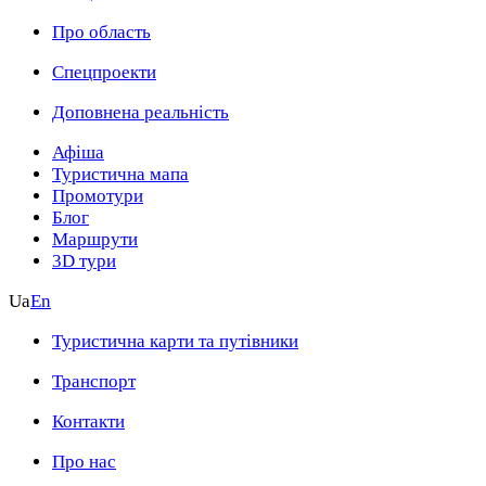
Про область
Спецпроекти
Доповнена реальність
Афіша
Туристична мапа
Промотури
Блог
Маршрути
3D тури
Ua
En
Туристична карти та путівники
Транспорт
Контакти
Про нас