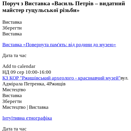
виконання, багатство художнього вирішення.
Поруч з Виставка «Василь Петрів – видатний
майстер гуцульської різьби»
Запрошуємо всіх бажаючих відвідати виставку та
ознайомитися з творами талановитого майстра-різьбяра
Виставка
Василя Петріва, що зберігаються у музейній скарбниці
Зберегти
Національного історико-етнографічного заповідника
Виставка
«Переяслав».
Виставка «Повернута пам'ять: від родини до музею»
Виставка діятиме до 30 червня 2025 р.
Дата та час
Музей працює: з 9 до 17 год.; вихідні дні: понеділок,
вівторок.
Add to calendar
НД
09 сер
10:00-16:00
КЗ КОР "Ржищівський археолого - краєзнавчий музей"
вул.
Адмірала Петренка, 4
Ржищів
Мистецтво
Виставка
Зберегти
Мистецтво | Виставка
Інтуїтивна етнографіка
Дата та час