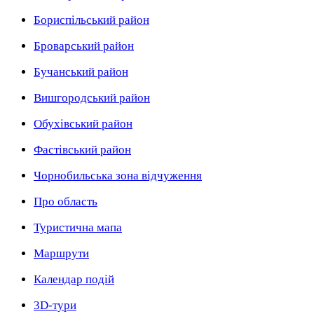
Бориспільський район
Броварський район
Бучанський район
Вишгородський район
Обухівський район
Фастівський район
Чорнобильська зона відчуження
Про область
Туристична мапа
Маршрути
Календар подій
3D-тури