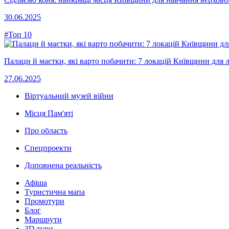
30.06.2025
#Топ 10
Палаци й маєтки, які варто побачити: 7 локацій Київщини для л
27.06.2025
Віртуальний музей війни
Місця Пам'яті
Про область
Спецпроекти
Доповнена реальність
Афіша
Туристична мапа
Промотури
Блог
Маршрути
3D тури