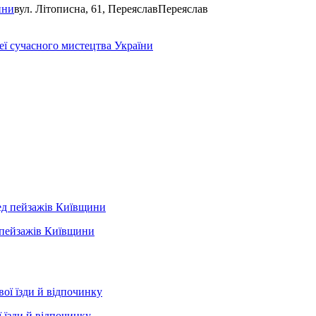
ини
вул. Літописна, 61, Переяслав
Переяслав
еї сучасного мистецтва України
д пейзажів Київщини
 їзди й відпочинку