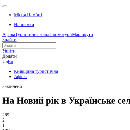
Місця Памʼяті
Напрямки
Афіша
Туристична мапа
Промотури
Маршрути
Знайти
Увійти
Додати
Ua
En
Київщина туристична
Афіша
Закінчено
На Новий рік в Українське се
289
2
1