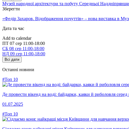
Музей народної архітектури та побуту Середньої Наддніпрянщ
Зберегти
«Федір Захаров. Відображення почуттів» – нова виставка в Муз
Дата та час
Add to calendar
ПТ
07 сер
11:00-18:00
СБ
08 сер
11:00-18:00
НД
09 сер
11:00-18:00
Всі дати
Останні новини
#Топ 10
Де провести вікенд на воді: байдарки, каяки й риболовля сере
01.07.2025
#Топ 10
Сідлаємо коня: найкращі місця Київщини для навчання верхової