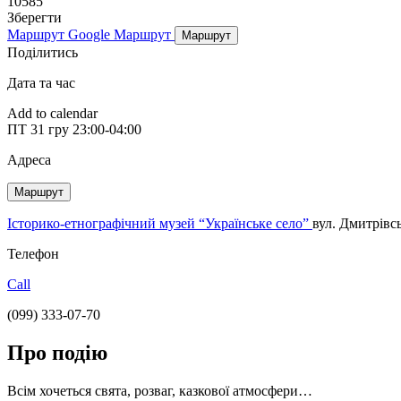
10585
Зберегти
Маршрут Google
Маршрут
Маршрут
Поділитись
Дата та час
Add to calendar
ПТ
31 гру
23:00-04:00
Адреса
Маршрут
Історико-етнографічний музей “Українське село”
вул. Дмитрівсь
Телефон
Call
(099) 333-07-70
Про подію
Всім хочеться свята, розваг, казкової атмосфери…