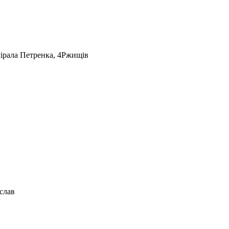
ірала Петренка, 4
Ржищів
слав