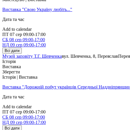
Виставка "Свою Україну любіть..."
Дата та час
Add to calendar
ПТ
07 сер
09:00-17:00
СБ
08 сер
09:00-17:00
НД
09 сер
09:00-17:00
Всі дати
Музей заповіту Т.Г. Шевченка
вул. Шевченка, 8, Переяслав
Перея
Історія
Виставка
Зберегти
Історія | Виставка
Виставка "Дорожній побут українців Середньої Наддніпрянщи
Дата та час
Add to calendar
ПТ
07 сер
09:00-17:00
СБ
08 сер
09:00-17:00
НД
09 сер
09:00-17:00
Всі дати