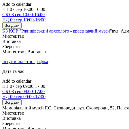
Add to calendar
ПТ
07 сер
10:00-16:00
СБ
08 сер
10:00-16:00
НД
09 сер
10:00-16:00
Всі дати
КЗ КОР "Ржищівський археолого - краєзнавчий музей"
вул. Адм
Мистецтво
Виставка
Зберегти
Мистецтво | Виставка
Інтуїтивна етнографіка
Дата та час
Add to calendar
ПТ
07 сер
09:00-17:00
СБ
08 сер
09:00-17:00
НД
09 сер
09:00-17:00
Всі дати
Меморіальний музей Г.С. Сковороди, вул. Сковороди, 52
,
Перея
Мистецтво
Виставка
Зберегти
Мистецтво | Виставка