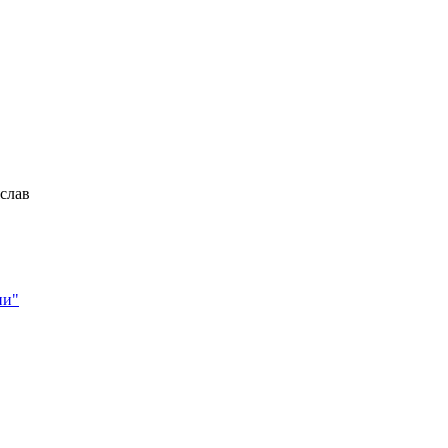
слав
ни"