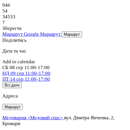
946
54
34533
7
Зберегти
Маршрут Google
Маршрут
Маршрут
Поділитись
Дата та час
Add to calendar
СБ
08 сер
11:00-17:00
НД
09 сер
11:00-17:00
ПТ
14 сер
11:00-17:00
Всі дати
Адреса
Маршрут
Медоварня «Медовий спас»
вул. Дмитра Янченка, 2,
Бровари