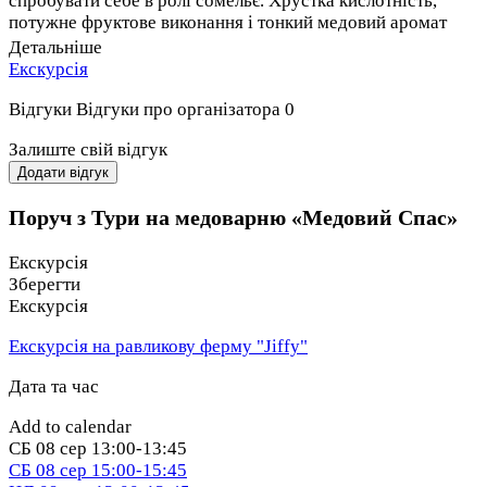
спробувати себе в ролі сомельє. Хрустка кислотність,
потужне фруктове виконання і тонкий медовий аромат
обов'язково запам'ятаються!
Детальніше
Екскурсія
Види дегустації:
Відгуки
Відгуки про організатора
0
450 ₴ - екскурсія + дегустація всієї лінійки напоїв.
Залиште свій відгук
650 ₴ - екскурсія, дегустація всієї лінійки напоїв +
Додати відгук
тарілка крафтових сирів.
Поруч з Тури на медоварню «Медовий Спас»
850 ₴ - екскурсія, дегустація всієї лінійки напоїв +
тарілка крафтових сирів, фірмова страва (глечик з
Екскурсія
мʼясом птиці і овочами) і відвідування Медуші (наш
Зберегти
підвал з витриманими видами Сікери) з дегустацією
Екскурсія
Сікери якій більше 7 років.
Екскурсія на равликову ферму "Jiffy"
Дата та час
Add to calendar
СБ
08 сер
13:00-13:45
СБ
08 сер
15:00-15:45