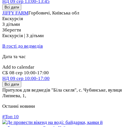
НД
09 сер
13:00-13:45
Всі дати
JIFFY FARM
Горбовичі, Київська обл
Екскурсія
З дітьми
Зберегти
Екскурсія | З дітьми
В гості до ведмедів
Дата та час
Add to calendar
СБ
08 сер
10:00-17:00
НД
09 сер
10:00-17:00
Всі дати
Притулок для ведмедів "Біла скеля", с. Чубинське, вулиця
Липнева, 1
,
Останні новини
#Топ 10