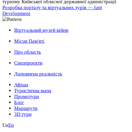
туризму Київської обласної державної адміністрації
Розробка порталу та віртуальних турів — Jam
Development
Віртуальний музей війни
Місця Пам'яті
Про область
Спецпроекти
Доповнена реальність
Афіша
Туристична мапа
Промотури
Блог
Маршрути
3D тури
Ua
En