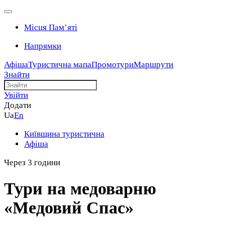
Місця Памʼяті
Напрямки
Афіша
Туристична мапа
Промотури
Маршрути
Знайти
Увійти
Додати
Ua
En
Київщина туристична
Афіша
Через 3 години
Тури на медоварню
«Медовий Спас»