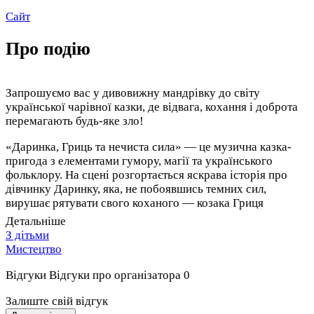
Сайт
Про подію
Запрошуємо вас у дивовижну мандрівку до світу
української чарівної казки, де відвага, кохання і доброта
перемагають будь-яке зло!
«Даринка, Гриць та нечиста сила» — це музична казка-
пригода з елементами гумору, магії та українського
фольклору. На сцені розгортається яскрава історія про
дівчинку Даринку, яка, не побоявшись темних сил,
вирушає рятувати свого коханого — козака Гриця
Детальніше
З дітьми
Мистецтво
Глядачів чекає феєричне дійство з піснями, дотепними
персонажами та живими образами Нечистої сили, що
Відгуки
Відгуки про організатора
0
виявляються не такими страшними, як здаються.
Залиште свій відгук