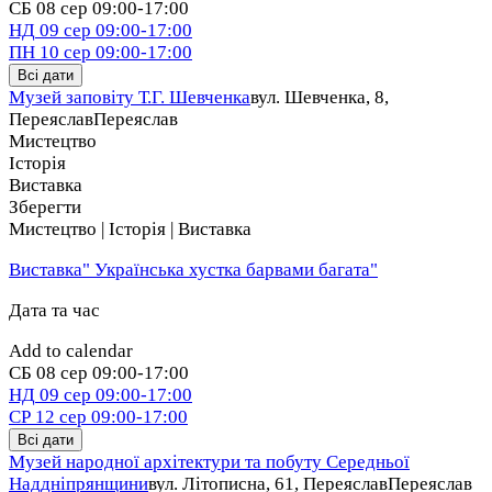
СБ
08 сер
09:00-17:00
НД
09 сер
09:00-17:00
ПН
10 сер
09:00-17:00
Всі дати
Музей заповіту Т.Г. Шевченка
вул. Шевченка, 8,
Переяслав
Переяслав
Мистецтво
Історія
Виставка
Зберегти
Мистецтво | Історія | Виставка
Виставка" Українська хустка барвами багата"
Дата та час
Add to calendar
СБ
08 сер
09:00-17:00
НД
09 сер
09:00-17:00
СР
12 сер
09:00-17:00
Всі дати
Музей народної архітектури та побуту Середньої
Наддніпрянщини
вул. Літописна, 61, Переяслав
Переяслав