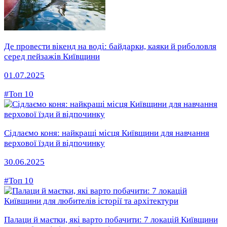
Де провести вікенд на воді: байдарки, каяки й риболовля
серед пейзажів Київщини
01.07.2025
#Топ 10
Сідлаємо коня: найкращі місця Київщини для навчання
верхової їзди й відпочинку
30.06.2025
#Топ 10
Палаци й маєтки, які варто побачити: 7 локацій Київщини