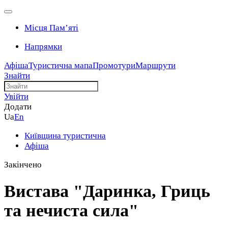
Місця Памʼяті
Напрямки
Афіша
Туристична мапа
Промотури
Маршрути
Знайти
Увійти
Додати
Ua
En
Київщина туристична
Афіша
Закінчено
Вистава "Даринка, Гриць
та нечиста сила"