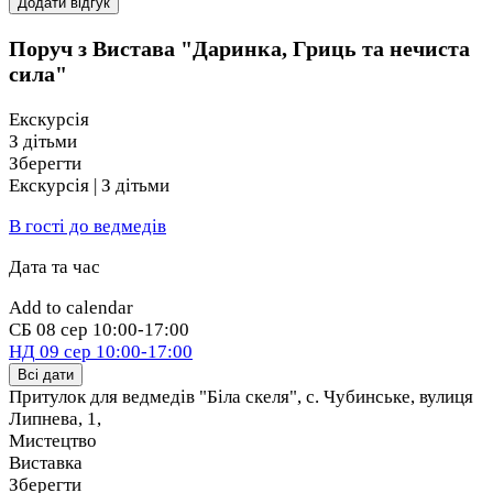
Додати відгук
Вистава розрахована на глядачів від 6 до 106 років —
Поруч з Вистава "Даринка, Гриць та нечиста
вона буде цікавою як дітям, так і дорослим. Приходьте
сила"
всією родиною — на вас чекає справжнє театральне
свято!
Екскурсія
З дітьми
Зберегти
Екскурсія | З дітьми
В гості до ведмедів
Дата та час
Add to calendar
СБ
08 сер
10:00-17:00
НД
09 сер
10:00-17:00
Всі дати
Притулок для ведмедів "Біла скеля", с. Чубинське, вулиця
Липнева, 1
,
Мистецтво
Виставка
Зберегти