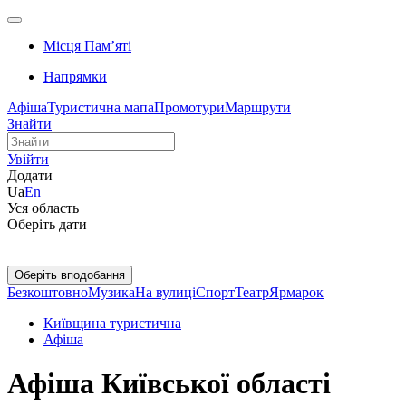
Місця Памʼяті
Напрямки
Афіша
Туристична мапа
Промотури
Маршрути
Знайти
Увійти
Додати
Ua
En
Уся область
Оберіть дати
Оберіть вподобання
Безкоштовно
Музика
На вулиці
Спорт
Театр
Ярмарок
Київщина туристична
Афіша
Афіша Київської області