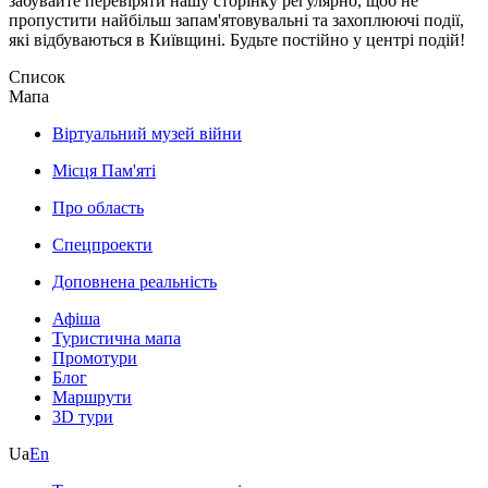
забувайте перевіряти нашу сторінку регулярно, щоб не
пропустити найбільш запам'ятовувальні та захоплюючі події,
які відбуваються в Київщині. Будьте постійно у центрі подій!
Список
Мапа
Віртуальний музей війни
Місця Пам'яті
Про область
Спецпроекти
Доповнена реальність
Афіша
Туристична мапа
Промотури
Блог
Маршрути
3D тури
Ua
En