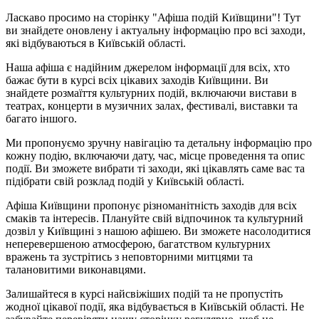
Ласкаво просимо на сторінку "Афіша подій Київщини"! Тут
ви знайдете оновлену і актуальну інформацію про всі заходи,
які відбуваються в Київській області.
Наша афіша є надійним джерелом інформації для всіх, хто
бажає бути в курсі всіх цікавих заходів Київщини. Ви
знайдете розмаїття культурних подій, включаючи вистави в
театрах, концерти в музичних залах, фестивалі, виставки та
багато іншого.
Ми пропонуємо зручну навігацію та детальну інформацію про
кожну подію, включаючи дату, час, місце проведення та опис
події. Ви зможете вибрати ті заходи, які цікавлять саме вас та
підібрати свій розклад подій у Київській області.
Афіша Київщини пропонує різноманітність заходів для всіх
смаків та інтересів. Плануйте свій відпочинок та культурний
дозвіл у Київщині з нашою афішею. Ви зможете насолодитися
неперевершеною атмосферою, багатством культурних
вражень та зустрітись з неповторними митцями та
талановитими виконавцями.
Залишайтеся в курсі найсвіжіших подій та не пропустіть
жодної цікавої події, яка відбувається в Київській області. Не