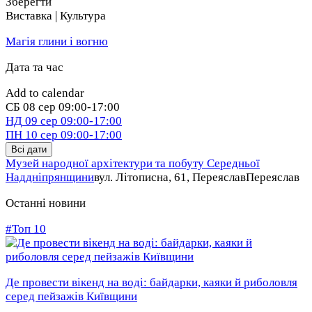
Зберегти
Виставка | Культура
Магія глини і вогню
Дата та час
Add to calendar
СБ
08 сер
09:00-17:00
НД
09 сер
09:00-17:00
ПН
10 сер
09:00-17:00
Всі дати
Музей народної архітектури та побуту Середньої
Наддніпрянщини
вул. Літописна, 61, Переяслав
Переяслав
Останні новини
#Топ 10
Де провести вікенд на воді: байдарки, каяки й риболовля
серед пейзажів Київщини