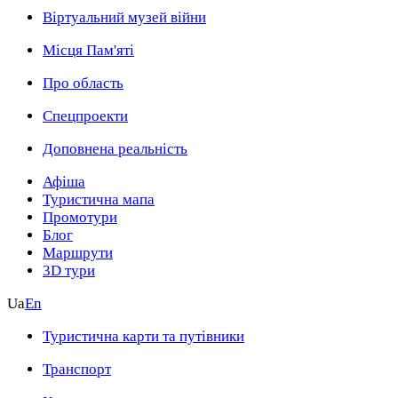
Віртуальний музей війни
Місця Пам'яті
Про область
Спецпроекти
Доповнена реальність
Афіша
Туристична мапа
Промотури
Блог
Маршрути
3D тури
Ua
En
Туристична карти та путівники
Транспорт