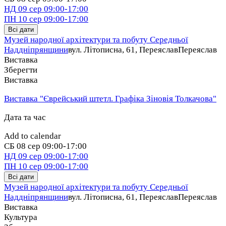
НД
09 сер
09:00-17:00
ПН
10 сер
09:00-17:00
Всі дати
Музей народної архітектури та побуту Середньої
Наддніпрянщини
вул. Літописна, 61, Переяслав
Переяслав
Виставка
Зберегти
Виставка
Виставка "Єврейський штетл. Графіка Зіновія Толкачова"
Дата та час
Add to calendar
СБ
08 сер
09:00-17:00
НД
09 сер
09:00-17:00
ПН
10 сер
09:00-17:00
Всі дати
Музей народної архітектури та побуту Середньої
Наддніпрянщини
вул. Літописна, 61, Переяслав
Переяслав
Виставка
Культура