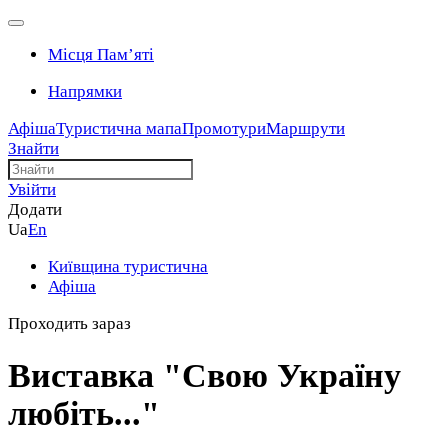
Місця Памʼяті
Напрямки
Афіша
Туристична мапа
Промотури
Маршрути
Знайти
Увійти
Додати
Ua
En
Київщина туристична
Афіша
Проходить зараз
Виставка "Свою Україну
любіть..."