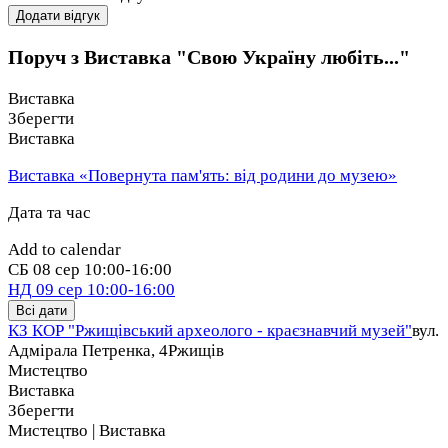
Додати відгук
Поруч з Виставка "Свою Україну любіть..."
Виставка
Зберегти
Виставка
Виставка «Повернута пам'ять: від родини до музею»
Дата та час
Add to calendar
СБ
08 сер
10:00-16:00
НД
09 сер
10:00-16:00
Всі дати
КЗ КОР "Ржищівський археолого - краєзнавчий музей"
вул.
Адмірала Петренка, 4
Ржищів
Мистецтво
Виставка
Зберегти
Мистецтво | Виставка