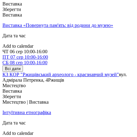
Виставка
Зберегти
Виставка
Виставка «Повернута пам'ять: від родини до музею»
Дата та час
Add to calendar
ЧТ
06 сер
10:00-16:00
ПТ
07 сер
10:00-16:00
СБ
08 сер
10:00-16:00
Всі дати
КЗ КОР "Ржищівський археолого - краєзнавчий музей"
вул.
Адмірала Петренка, 4
Ржищів
Мистецтво
Виставка
Зберегти
Мистецтво | Виставка
Інтуїтивна етнографіка
Дата та час
Add to calendar