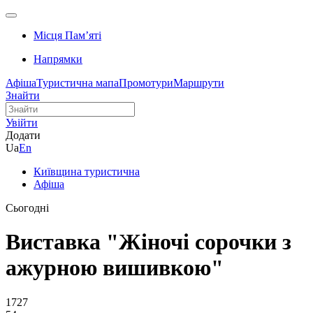
Місця Памʼяті
Напрямки
Афіша
Туристична мапа
Промотури
Маршрути
Знайти
Увійти
Додати
Ua
En
Київщина туристична
Афіша
Сьогодні
Виставка "Жіночі сорочки з
ажурною вишивкою"
1727