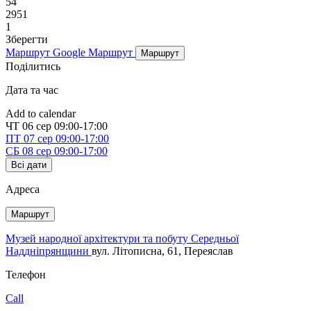
54
2951
1
Зберегти
Маршрут Google
Маршрут
Маршрут
Поділитись
Дата та час
Add to calendar
ЧТ
06 сер
09:00-17:00
ПТ
07 сер
09:00-17:00
СБ
08 сер
09:00-17:00
Всі дати
Адреса
Маршрут
Музей народної архітектури та побуту Середньої
Наддніпрянщини
вул. Літописна, 61, Переяслав
Телефон
Call