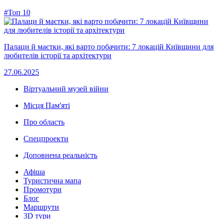
#Топ 10
Палаци й маєтки, які варто побачити: 7 локацій Київщини для
любителів історії та архітектури
27.06.2025
Віртуальний музей війни
Місця Пам'яті
Про область
Спецпроекти
Доповнена реальність
Афіша
Туристична мапа
Промотури
Блог
Маршрути
3D тури