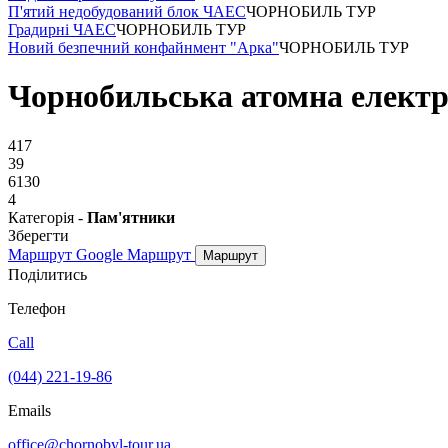
П'ятий недобудований блок ЧАЕС
ЧОРНОБИЛЬ ТУР
Градирні ЧАЕС
ЧОРНОБИЛЬ ТУР
Новий безпечний конфайнмент "Арка"
ЧОРНОБИЛЬ ТУР
Чорнобильська атомна електр
417
39
6130
4
Категорія -
Пам'ятники
Зберегти
Маршрут Google
Маршрут
Маршрут
Поділитись
Телефон
Call
(044) 221-19-86
Emails
office@chornobyl-tour.ua