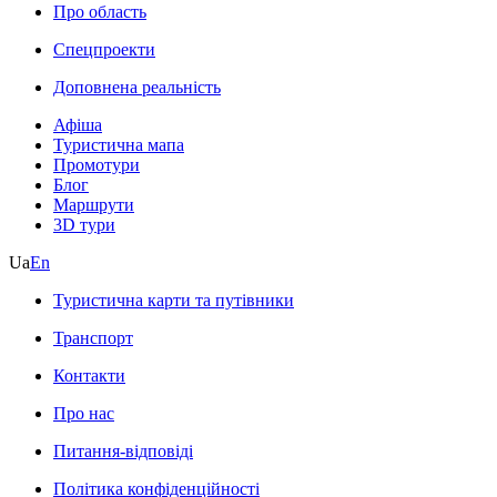
Про область
Спецпроекти
Доповнена реальність
Афіша
Туристична мапа
Промотури
Блог
Маршрути
3D тури
Ua
En
Туристична карти та путівники
Транспорт
Контакти
Про нас
Питання-відповіді
Політика конфіденційності