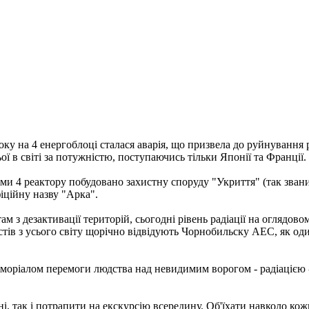
року на 4 енергоблоці сталася аварія, що призвела до руйнування
 в світі за потужністю, поступаючись тільки Японії та Франції.
їнами 4 реактору побудовано захистну споруду "Укриття" (так зва
іційну назву "Арка".
м з дезактивації територій, сьогодні рівень радіації на оглядово
ристів з усього світу щорічно відвідують Чорнобильску АЕС, як од
оріалом перемоги людства над невидимим ворогом - радіацією - т
 так і потрапити на екскурсію всередину. Об'їхати навколо кож