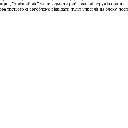
ні, "залізний ліс" та погодувати риб в каналі поруч із станціє
ра третього енергоблоку, відвідати пульт управління блоку, поспі