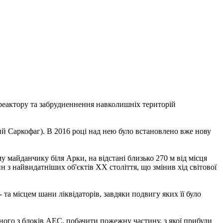
 реактору та забрудненнення навколишніх територій
ний Саркофаг). В 2016 році над нею було встановлено вже нову
му майданчику біля Арки, на відстані близько 270 м від місця
ин з найвидатніших об'єктів XX століття, що змінив хід світової
а місцем шани ліквідаторів, завдяки подвигу яких її було
ного з блоків АЕС, побачити пожежну частину, з якої прибули