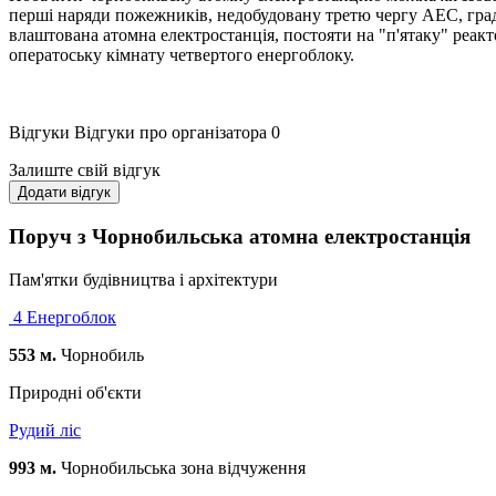
перші наряди пожежників, недобудовану третю чергу АЕС, градир
влаштована атомна електростанція, постояти на "п'ятаку" реакто
оператоську кімнату четвертого енергоблоку.
Відгуки
Відгуки про організатора
0
Залиште свій відгук
Додати відгук
Поруч з Чорнобильська атомна електростанція
Пам'ятки будівництва і архітектури
4 Енергоблок
553 м.
Чорнобиль
Природні об'єкти
Рудий ліс
993 м.
Чорнобильська зона відчуження