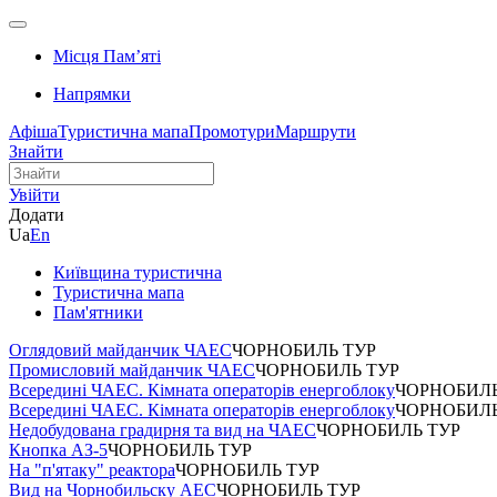
Місця Памʼяті
Напрямки
Афіша
Туристична мапа
Промотури
Маршрути
Знайти
Увійти
Додати
Ua
En
Київщина туристична
Туристична мапа
Пам'ятники
Оглядовий майданчик ЧАЕС
ЧОРНОБИЛЬ ТУР
Промисловий майданчик ЧАЕС
ЧОРНОБИЛЬ ТУР
Всередині ЧАЕС. Кімната операторів енергоблоку
ЧОРНОБИЛЬ
Всередині ЧАЕС. Кімната операторів енергоблоку
ЧОРНОБИЛЬ
Недобудована градирня та вид на ЧАЕС
ЧОРНОБИЛЬ ТУР
Кнопка АЗ-5
ЧОРНОБИЛЬ ТУР
На "п'ятаку" реактора
ЧОРНОБИЛЬ ТУР
Вид на Чорнобильску АЕС
ЧОРНОБИЛЬ ТУР