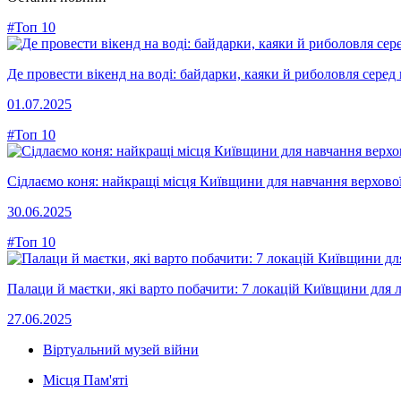
#Топ 10
Де провести вікенд на воді: байдарки, каяки й риболовля сере
01.07.2025
#Топ 10
Сідлаємо коня: найкращі місця Київщини для навчання верхової
30.06.2025
#Топ 10
Палаци й маєтки, які варто побачити: 7 локацій Київщини для л
27.06.2025
Віртуальний музей війни
Місця Пам'яті