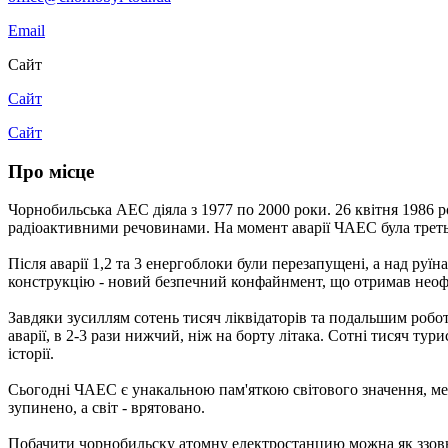
Email
Сайт
Сайт
Сайт
Про місце
Чорнобильська АЕС діяла з 1977 по 2000 роки. 26 квітня 1986 
радіоактивними речовинами. На момент аварії ЧАЕС була третьої
Після аварії 1,2 та 3 енергоблоки були перезапущені, а над ру
конструкцію - новий безпечний конфайнмент, що отримав неоф
Завдяки зусиллям сотень тисяч ліквідаторів та подальшим робота
аварії, в 2-3 рази нижчий, ніж на борту літака. Сотні тисяч ту
історії.
Сьогодні ЧАЕС є унакальною пам'яткою світового значення, мем
зупинено, а світ - врятовано.
Побачити чорнобильску атомну електростанцию можна як ззовні,