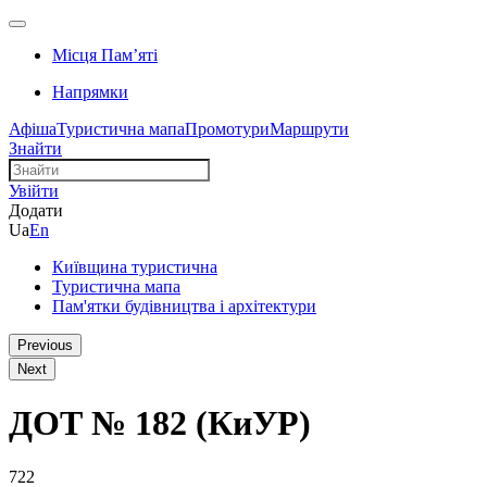
Місця Памʼяті
Напрямки
Афіша
Туристична мапа
Промотури
Маршрути
Знайти
Увійти
Додати
Ua
En
Київщина туристична
Туристична мапа
Пам'ятки будівництва і архітектури
Previous
Next
ДОТ № 182 (КиУР)
722