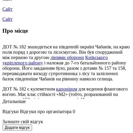
Сайт
Сайт
Про місце
ДОТ № 182 знаходиться на південній окраїні Чабанів, на краю
поля поряд з дорогою та лісосмугою. Він був споруджений
між першою та другою
лініями оборони
Київського
укріпленого району
і належав до 7-го батальйонного району
оборони. Його завданням було, разом з дотами № 157 та 158,
перешкоджати виходу супротивника з лісу та заліснених
балок південніше Чабанів на рівнину навколо селища.
ДОТ № 182 є кулеметним
капоніром
для ведення флангового
вогню. Має клас стійкості «М2» (тобто, розрахований на
влучення 152-міліметрового снаряду). Це одноповерхова
Детальніше
залізобетонна споруда з одним
казематом
і
двома
амбразурами
для
кулеметів
. З них можна було
Відгуки
Відгуки про організатора
0
обстрілювати напрямки на схід і на захід.Сектор обстрілу
амбразур сягав 65 градусів, що є найбільшим серед капонірів
Залиште свій відгук
цього типу в КиУРі.
Додати відгук