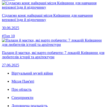
Сідлаємо коня: найкращі місця Київщини для навчання
верхової їзди й відпочинку
30.06.2025
#Топ 10
Палаци й маєтки, які варто побачити: 7 локацій Київщини для
любителів історії та архітектури
27.06.2025
Віртуальний музей війни
Місця Пам'яті
Про область
Спецпроекти
Доповнена реальність