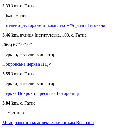
супротивника на півдні. У стіні ДОТа під майданчиком є
2,33 km.
с. Гатне
ніша, куди можна було складати настил, на якому
розташовувався кулеметник.
Цікаві місця
Готельно-ресторанний комплекс «Фортеця Гетьмана»
3,46 km.
вулиця Інститутська, 103, с. Гатне
(068) 677-97-97
Церкви, костели, монастирі
Покровська церква ПЦУ
3,55 km.
с. Гатне
Церкви, костели, монастирі
Церква Покрови Пресвятої Богородиці
3,84 km.
с. Гатне
Пам'ятники
Меморіальний комплекс Захисникам Вітчизни