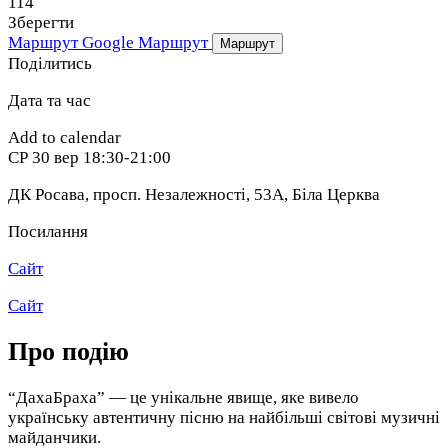
114
Зберегти
Маршрут Google
Маршрут
Маршрут
Поділитись
Дата та час
Add to calendar
СР
30 вер
18:30-21:00
ДК Росава, просп. Незалежності, 53А
,
Біла Церква
Посилання
Сайт
Сайт
Про подію
“ДахаБраха” — це унікальне явище, яке вивело
українську автентичну пісню на найбільші світові музичні
майданчики.