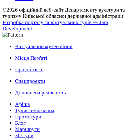
©2026 офіційний веб-сайт Департаменту культури та
туризму Київської обласної державної адміністрації
Розробка порталу та віртуальних турів — Jam
Development
Віртуальний музей війни
Місця Пам'яті
Про область
Спецпроекти
Доповнена реальність
Афіша
Туристична мапа
Промотури
Блог
Маршрути
3D тури