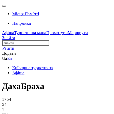
Місця Памʼяті
Напрямки
Афіша
Туристична мапа
Промотури
Маршрути
Знайти
Увійти
Додати
Ua
En
Київщина туристична
Афіша
ДахаБраха
1754
54
1