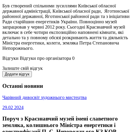
Був створений спільними зусиллями Київської обласної
державної адміністрації, Київської обласної ради, Яготинської
районної державної, Яготинської районної ради та з ініціативи
Ради старійшин енергетиків України. Повноцінно музей
запрацював у червні 2012 року. Сьогодні Краєзнавчий музей
включає в себе чотири експозиційно наповнені кімнати, які
детально та у повному обсязі розкривають життя та діяльність
Міністра енергетики, колеги, земляка Петра Степановича
Непорожнього.
Відгуки
Відгуки про організатора
0
Залиште свій відгук
Додати відгук
Останні новини
Чарівний дивосвіт художнього мистецтва
29.02
2024
Поруч з Краєзнавчий музей імені славетного
земляка, колишнього Міністра енергетики і
електрифікації П. С. Непорожнього КЗ КОР