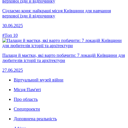
Сідлаємо коня: найкращі місця Київщини для навчання
верхової їзди й відпочинку
30.06.2025
#Топ 10
Палаци й маєтки, які варто побачити: 7 локацій Київщини для
любителів історії та архітектури
27.06.2025
Віртуальний музей війни
Місця Пам'яті
Про область
Спецпроекти
Доповнена реальність