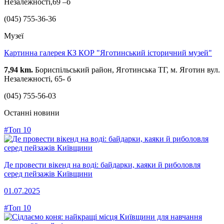
Незалежності,69 –б
(045) 755-36-36
Музеї
Картинна галерея КЗ КОР "Яготинський історичний музей"
7,94 km.
Бориспільський район, Яготинська ТГ, м. Яготин вул.
Незалежності, 65- б
(045) 755-56-03
Останні новини
#Топ 10
Де провести вікенд на воді: байдарки, каяки й риболовля
серед пейзажів Київщини
01.07.2025
#Топ 10