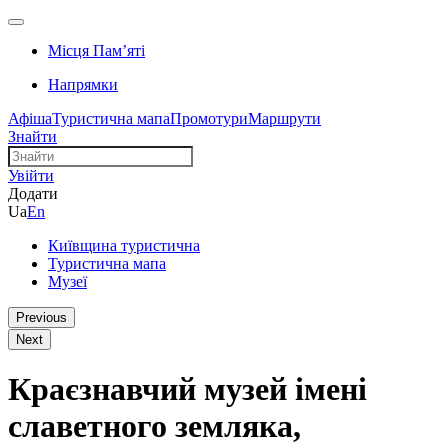
Місця Памʼяті
Напрямки
Афіша
Туристична мапа
Промотури
Маршрути
Знайти
Увійти
Додати
Ua
En
Київщина туристична
Туристична мапа
Музеї
Previous
Next
Краєзнавчий музей імені
славетного земляка,